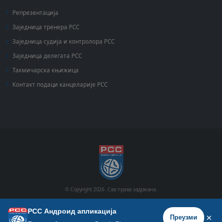
Репрезентација
Заједница тренера РСС
Заједница судија и контролора РСС
Заједница делегата РСС
Такмичарска књижица
Контакт подаци канцеларије РСС
© Copyright
2026 .
Сва права задржана.
РСС Андроид апликација
Почетна
Историја
Фото галерија
Видео галерија
×
Преузми