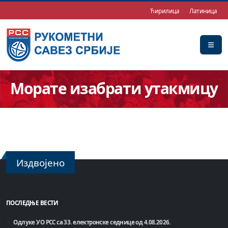
Ћирилица
Латиница
Морате изабрати утакмицу
Издвојено
ПОСЛЕДЊЕ ВЕСТИ
Одлуке УО РСС са 33. електронске седнице од 4.08.2026.