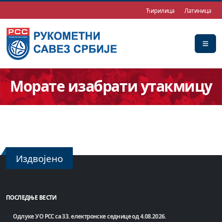
Ћирилица
Латиница
Морате изабрати утакмицу
Издвојено
ПОСЛЕДЊЕ ВЕСТИ
Одлуке УО РСС са 33. електронске седнице од 4.08.2026.