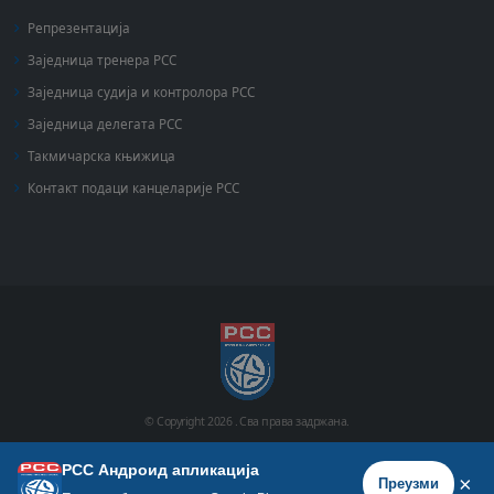
Репрезентација
Заједница тренера РСС
Заједница судија и контролора РСС
Заједница делегата РСС
Такмичарска књижица
Контакт подаци канцеларије РСС
© Copyright
2026 .
Сва права задржана.
РСС Андроид апликација
Почетна
Историја
Фото галерија
Видео галерија
×
Преузми