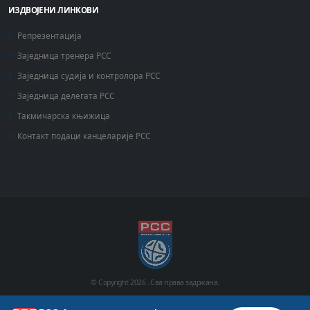
ИЗДВОЈЕНИ ЛИНКОВИ
Репрезентација
Заједница тренера РСС
Заједница судија и контролора РСС
Заједница делегата РСС
Такмичарска књижица
Контакт подаци канцеларије РСС
© Copyright
2026 .
Сва права задржана.