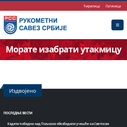
Ћирилица
Латиница
Морате изабрати утакмицу
Издвојено
ПОСЛЕДЊЕ ВЕСТИ
Кадети победом над Пољском обезбедили учешће на Светском