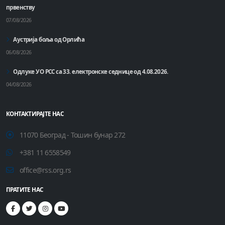
првенству
07/08/2026
Аустрија боља од Орлића
06/08/2026
Одлуке УО РСС са 33. електронске седнице од 4.08.2026.
04/08/2026
КОНТАКТИРАЈТЕ НАС
11070 Београд - Тошин бунар 272
+381 11 6558549
office@rss.org.rs
ПРАТИТЕ НАС