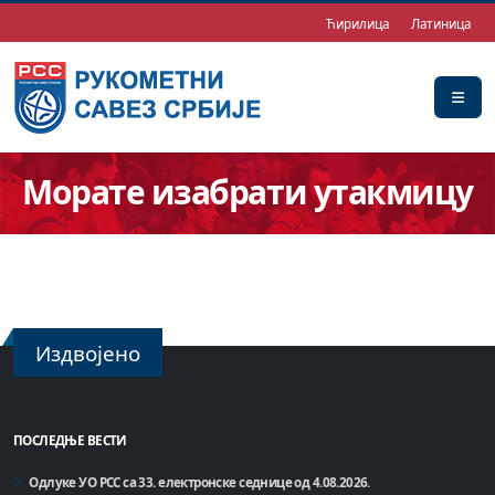
Ћирилица
Латиница
Морате изабрати утакмицу
Издвојено
ПОСЛЕДЊЕ ВЕСТИ
Одлуке УО РСС са 33. електронске седнице од 4.08.2026.