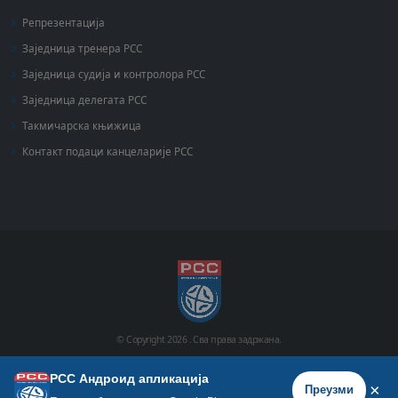
Репрезентација
Заједница тренера РСС
Заједница судија и контролора РСС
Заједница делегата РСС
Такмичарска књижица
Контакт подаци канцеларије РСС
© Copyright
2026 .
Сва права задржана.
РСС Андроид апликација
Почетна
Историја
Фото галерија
Видео галерија
×
Преузми