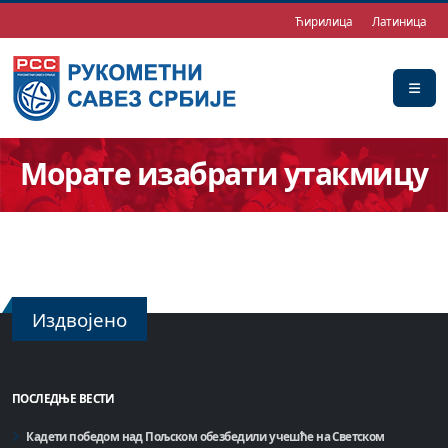
Ћирилица
Латиница
Морате изабрати утакмицу
Издвојено
ПОСЛЕДЊЕ ВЕСТИ
Кадети победом над Пољском обезбедили учешће на Светском