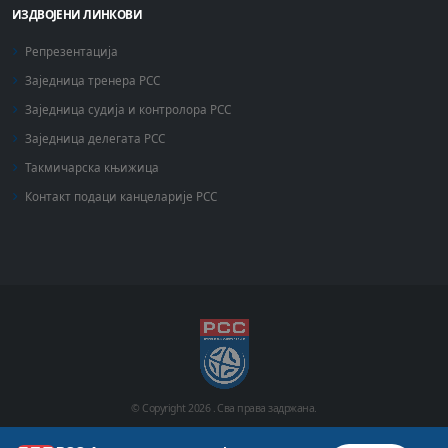
ИЗДВОЈЕНИ ЛИНКОВИ
Репрезентација
Заједница тренера РСС
Заједница судија и контролора РСС
Заједница делегата РСС
Такмичарска књижица
Контакт подаци канцеларије РСС
© Copyright
2026 .
Сва права задржана.