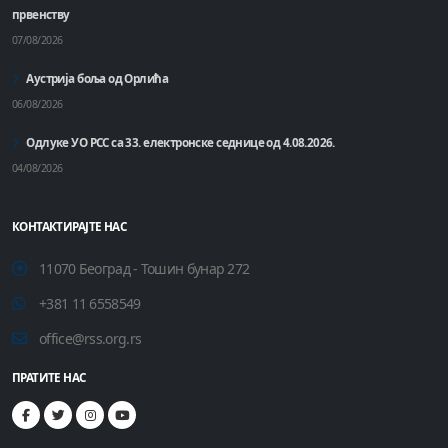
првенству
07/08/2026
Аустрија боља од Орлића
06/08/2026
Одлуке УО РСС са 33. електронске седнице од 4.08.2026.
04/08/2026
КОНТАКТИРАЈТЕ НАС
11070 Београд - Тошин бунар 272
+381 11 6558549
office@rss.org.rs
ПРАТИТЕ НАС