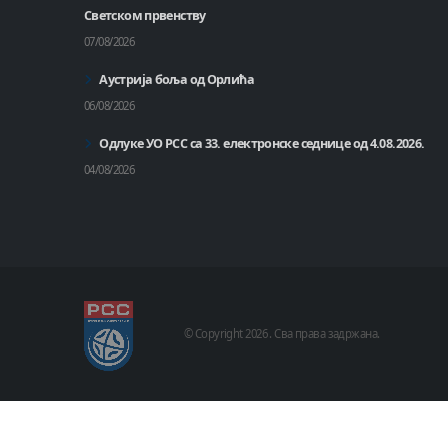
Светском првенству
07/08/2026
Аустрија боља од Орлића
06/08/2026
Одлуке УО РСС са 33. електронске седнице од 4.08.2026.
04/08/2026
© Copyright
2026 .
Сва права задржана.