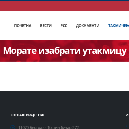
ПОЧЕТНА
ВЕСТИ
РСС
ДОКУМЕНТИ
ТАКМИЧЕ
Морате изабрати утакмицу
КОНТАКТИРАЈТЕ НАС
И
11070 Београд - Тошин бунар 272