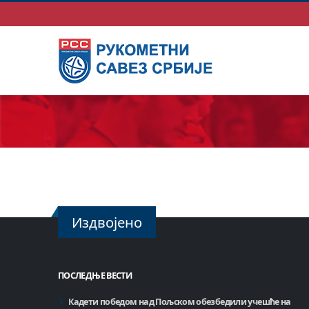
Издвојено
ПОСЛЕДЊЕ ВЕСТИ
Кадети победом над Пољском обезбедили учешће на