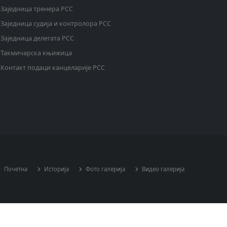
Заједница тренера РСС
Заједница судија и контролора РСС
Заједница делегата РСС
Такмичарска књижица
Контакт подаци канцеларије РСС
Почетна
Историја
Фото галерија
Видео галерија