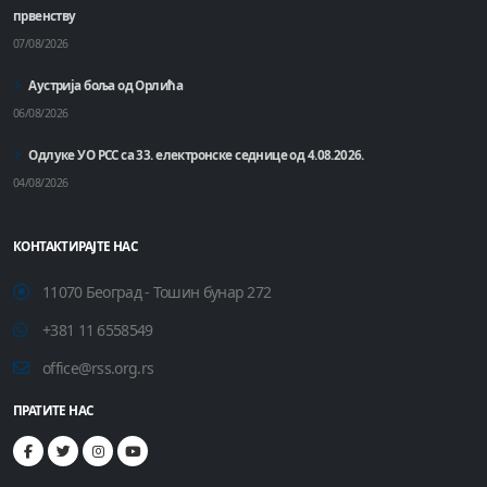
првенству
07/08/2026
Аустрија боља од Орлића
06/08/2026
Одлуке УО РСС са 33. електронске седнице од 4.08.2026.
04/08/2026
КОНТАКТИРАЈТЕ НАС
11070 Београд - Тошин бунар 272
+381 11 6558549
office@rss.org.rs
ПРАТИТЕ НАС