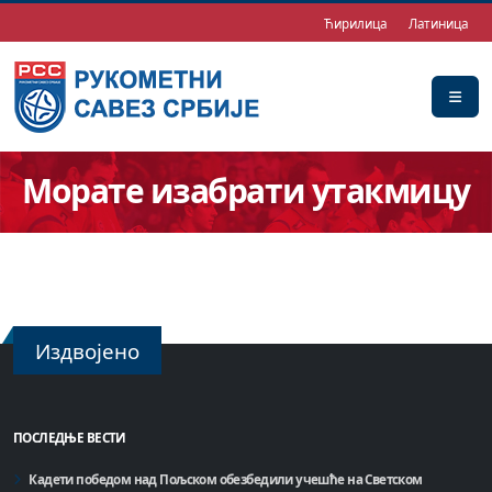
Ћирилица
Латиница
Морате изабрати утакмицу
Издвојено
ПОСЛЕДЊЕ ВЕСТИ
Кадети победом над Пољском обезбедили учешће на Светском