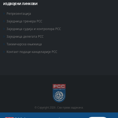
ИЗДВОЈЕНИ ЛИНКОВИ
Репрезентација
Заједница тренера РСС
Заједница судија и контролора РСС
Заједница делегата РСС
Такмичарска књижица
Контакт подаци канцеларије РСС
© Copyright
2026 .
Сва права задржана.