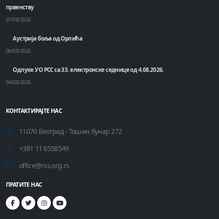
првенству
07/08/2026
Аустрија боља од Орлића
06/08/2026
Одлуке УО РСС са 33. електронске седнице од 4.08.2026.
04/08/2026
КОНТАКТИРАЈТЕ НАС
11070 Београд - Тошин бунар 272
+381 11 6558549
office@rss.org.rs
ПРАТИТЕ НАС