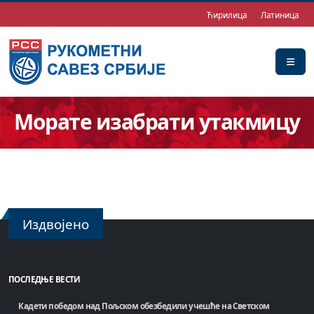
Ћирилица
Латиница
Морате изабрати утакмицу
Издвојено
ПОСЛЕДЊЕ ВЕСТИ
Кадети победом над Пољском обезбедили учешће на Светском