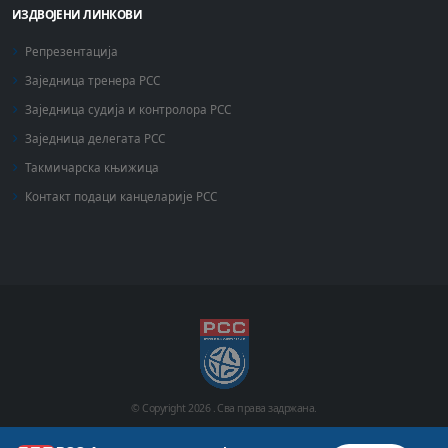
ИЗДВОЈЕНИ ЛИНКОВИ
Репрезентација
Заједница тренера РСС
Заједница судија и контролора РСС
Заједница делегата РСС
Такмичарска књижица
Контакт подаци канцеларије РСС
© Copyright
2026 .
Сва права задржана.