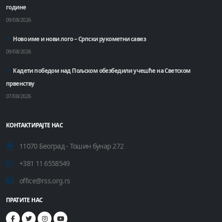
године
09/08/2026
Ново име и нови лого – Српски рукометни савез
09/08/2026
Кадети победом над Пољском обезбедили учешће на Светском
првенству
07/08/2026
КОНТАКТИРАЈТЕ НАС
11070 Београд - Тошин бунар 272
+381 11 6558549
office@rss.org.rs
ПРАТИТЕ НАС