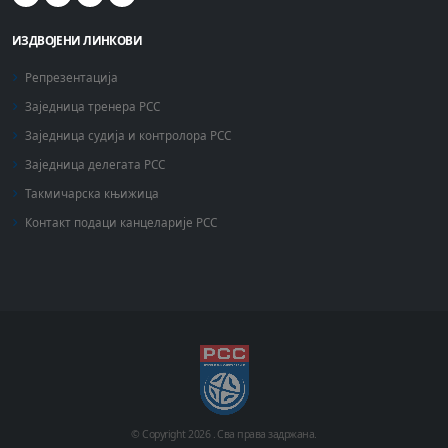
ИЗДВОЈЕНИ ЛИНКОВИ
Репрезентација
Заједница тренера РСС
Заједница судија и контролора РСС
Заједница делегата РСС
Такмичарска књижица
Контакт подаци канцеларије РСС
© Copyright
2026 .
Сва права задржана.