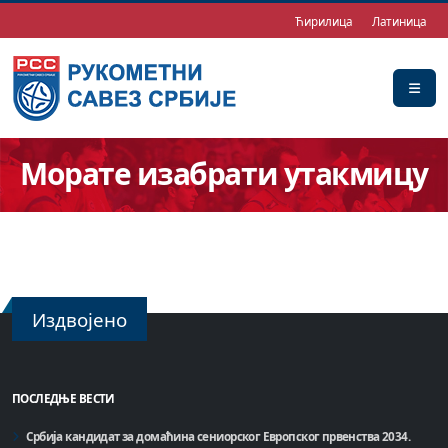
Ћирилица
Латиница
Морате изабрати утакмицу
Издвојено
ПОСЛЕДЊЕ ВЕСТИ
Србија кандидат за домаћинa сениорског Европског првенства 2034.