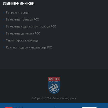
ИЗДВОЈЕНИ ЛИНКОВИ
Репрезентација
Заједница тренера РСС
Заједница судија и контролора РСС
Заједница делегата РСС
Такмичарска књижица
Контакт подаци канцеларије РСС
© Copyright
2026 .
Сва права задржана.