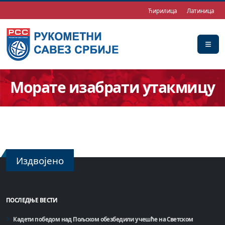
Ћирилица
Латиница
Морате изабрати утакмицу
Издвојено
ПОСЛЕДЊЕ ВЕСТИ
Кадети победом над Пољском обезбедили учешће на Светском