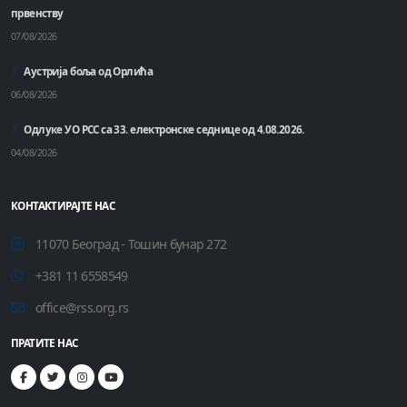
првенству
07/08/2026
Аустрија боља од Орлића
06/08/2026
Одлуке УО РСС са 33. електронске седнице од 4.08.2026.
04/08/2026
КОНТАКТИРАЈТЕ НАС
11070 Београд - Тошин бунар 272
+381 11 6558549
office@rss.org.rs
ПРАТИТЕ НАС