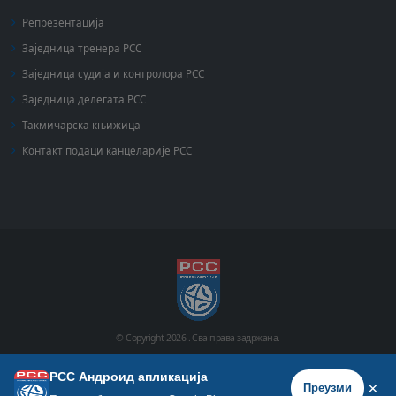
Репрезентација
Заједница тренера РСС
Заједница судија и контролора РСС
Заједница делегата РСС
Такмичарска књижица
Контакт подаци канцеларије РСС
© Copyright
2026 .
Сва права задржана.
РСС Андроид апликација
Почетна
Историја
Фото галерија
Видео галерија
×
Преузми