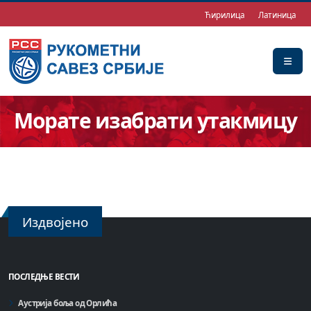
Ћирилица
Латиница
Морате изабрати утакмицу
Издвојено
ПОСЛЕДЊЕ ВЕСТИ
Аустрија боља од Орлића