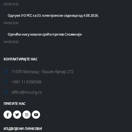
06/08/2026
Одлуке УО РСС са 33. електронске седнице од 4.08.2026.
04/08/2026
Орлићи нису имали среће против Словеније
04/08/2026
КОНТАКТИРАЈТЕ НАС
11070 Београд - Тошин бунар 272
+381 11 6558549
office@rss.org.rs
ПРАТИТЕ НАС
ИЗДВОЈЕНИ ЛИНКОВИ