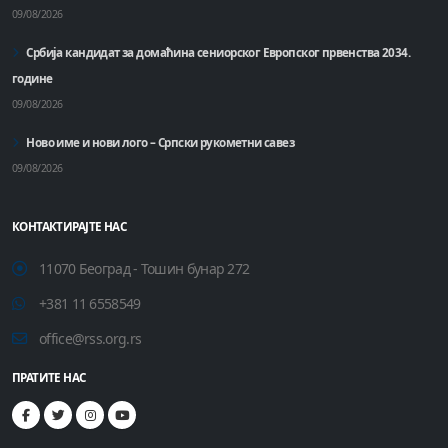
09/08/2026
Србија кандидат за домаћинa сениорског Европског првенства 2034.
године
09/08/2026
Ново име и нови лого – Српски рукометни савез
09/08/2026
КОНТАКТИРАЈТЕ НАС
11070 Београд - Тошин бунар 272
+381 11 6558549
office@rss.org.rs
ПРАТИТЕ НАС