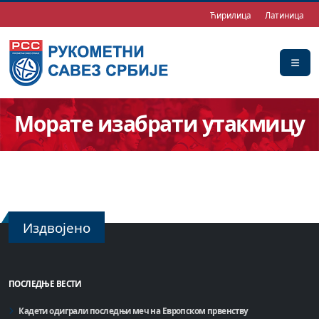
Ћирилица
Латиница
Морате изабрати утакмицу
Издвојено
ПОСЛЕДЊЕ ВЕСТИ
Кадети одиграли последњи меч на Европском првенству