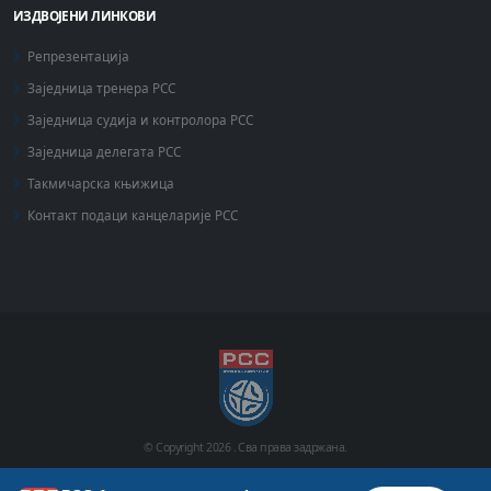
ИЗДВОЈЕНИ ЛИНКОВИ
Репрезентација
Заједница тренера РСС
Заједница судија и контролора РСС
Заједница делегата РСС
Такмичарска књижица
Контакт подаци канцеларије РСС
© Copyright
2026 .
Сва права задржана.