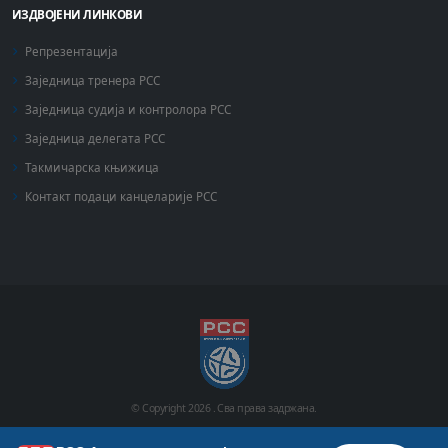
ИЗДВОЈЕНИ ЛИНКОВИ
Репрезентација
Заједница тренера РСС
Заједница судија и контролора РСС
Заједница делегата РСС
Такмичарска књижица
Контакт подаци канцеларије РСС
© Copyright
2026 .
Сва права задржана.