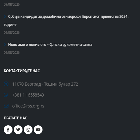
09/08/2026
Србија кандидат за домаћинa сениорског Европског првенства 2034.
године
09/08/2026
Ново име и нови лого – Српски рукометни савез
09/08/2026
КОНТАКТИРАЈТЕ НАС
11070 Београд - Тошин бунар 272
+381 11 6558549
office@rss.org.rs
ПРАТИТЕ НАС