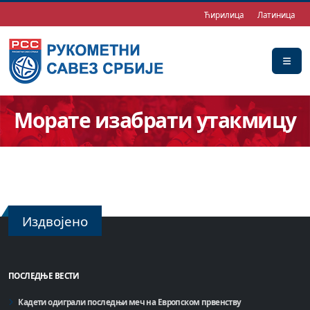
Ћирилица
Латиница
Морате изабрати утакмицу
Издвојено
ПОСЛЕДЊЕ ВЕСТИ
Кадети одиграли последњи меч на Европском првенству