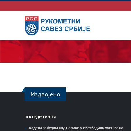
Издвојено
ПОСЛЕДЊЕ ВЕСТИ
Кадети победом над Пољском обезбедили учешће на