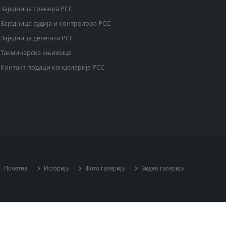
Заједница тренера РСС
Заједница судија и контролора РСС
Заједница делегата РСС
Такмичарска књижица
Контакт подаци канцеларије РСС
Почетна
Историја
Фото галерија
Видео галерија