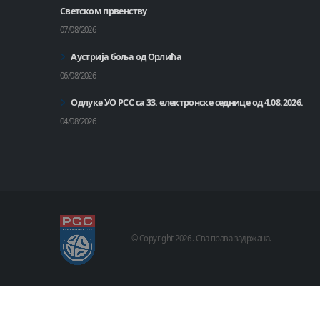
Светском првенству
07/08/2026
Аустрија боља од Орлића
06/08/2026
Одлуке УО РСС са 33. електронске седнице од 4.08.2026.
04/08/2026
© Copyright
2026 .
Сва права задржана.