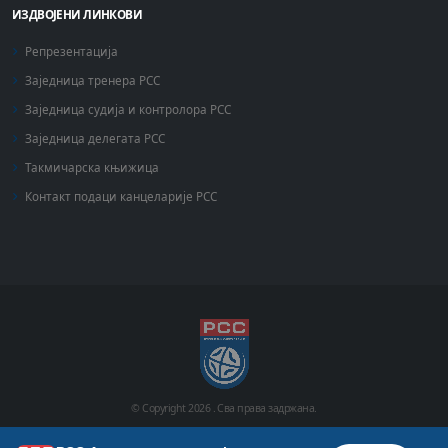
ИЗДВОЈЕНИ ЛИНКОВИ
Репрезентација
Заједница тренера РСС
Заједница судија и контролора РСС
Заједница делегата РСС
Такмичарска књижица
Контакт подаци канцеларије РСС
© Copyright
2026 .
Сва права задржана.