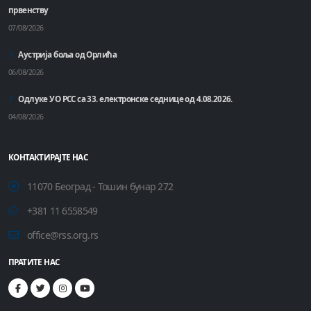
првенству
07/08/2026
Аустрија боља од Орлића
06/08/2026
Одлуке УО РСС са 33. електронске седнице од 4.08.2026.
04/08/2026
КОНТАКТИРАЈТЕ НАС
11070 Београд - Тошин бунар 272
+381 11 6558549
office@rss.org.rs
ПРАТИТЕ НАС