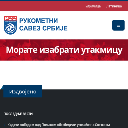
Ћирилица
Латиница
Морате изабрати утакмицу
Издвојено
ПОСЛЕДЊЕ ВЕСТИ
Кадети победом над Пољском обезбедили учешће на Светском