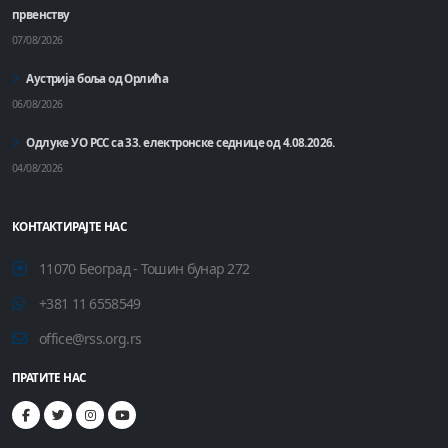
првенству
07/08/2026
Аустрија боља од Орлића
06/08/2026
Одлуке УО РСС са 33. електронске седнице од 4.08.2026.
04/08/2026
КОНТАКТИРАЈТЕ НАС
11070 Београд - Тошин бунар 272
+381 11 6558549
office@rss.org.rs
ПРАТИТЕ НАС