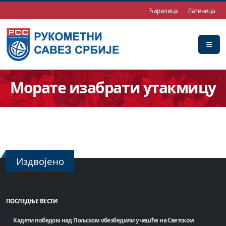
Ћирилица
Латиница
Морате изабрати утакмицу
Издвојено
ПОСЛЕДЊЕ ВЕСТИ
Кадети победом над Пољском обезбедили учешће на Светском