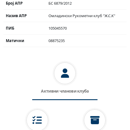
Број АПР
БС 6879/2012
Назив АПР
Омладински Рукометни клуб "Ж.С.К"
ПИБ
105045570
Матични
08875235
Активни чланови клуба