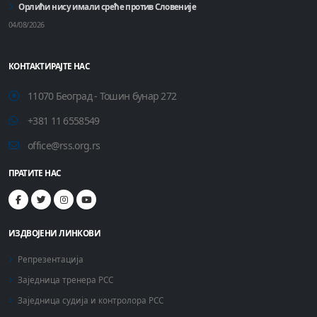
Орлићи нису имали среће против Словеније
04/08/2026
КОНТАКТИРАЈТЕ НАС
11070 Београд - Тошин бунар 272
+381 11 6558549
office@rss.org.rs
ПРАТИТЕ НАС
ИЗДВОЈЕНИ ЛИНКОВИ
Репрезентација
Заједница тренера РСС
Заједница судија и контролора РСС