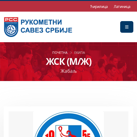
Ћирилица
Латиница
ПОЧЕТНА
ЕКИПА
ЖСК (М/Ж)
Жабаљ