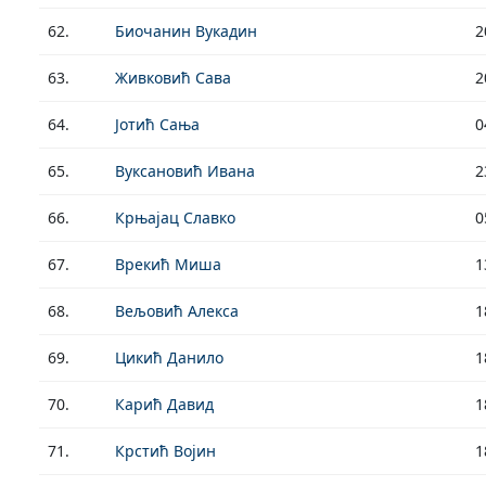
62.
Биочанин Вукадин
2
63.
Живковић Сава
2
64.
Јотић Сања
0
65.
Вуксановић Ивана
2
66.
Крњајац Славко
0
67.
Врекић Миша
1
68.
Вељовић Алекса
1
69.
Цикић Данило
1
70.
Карић Давид
1
71.
Крстић Војин
1