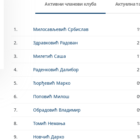
Активни чланови клуба
Актуелна 
1.
Милосављевић Србислав
1
2.
Здравковић Радован
2
3.
Милетић Саша
1
4.
Раденковић Далибор
2
5.
Ђорђевић Марко
0
6.
Поповић Милош
0
7.
Обрадовић Владимир
0
8.
Томић Немања
1
9.
Новчић Дарко
1