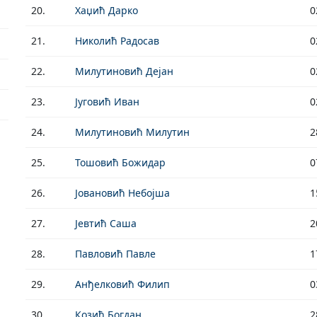
20.
Хаџић Дарко
0
21.
Николић Радосав
0
22.
Милутиновић Дејан
0
23.
Југовић Иван
0
24.
Милутиновић Милутин
2
25.
Тошовић Божидар
0
26.
Јовановић Небојша
1
27.
Јевтић Саша
2
28.
Павловић Павле
1
29.
Анђелковић Филип
0
30.
Козић Богдан
2