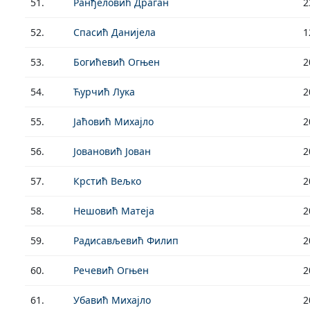
51.
Ранђеловић Драган
2
52.
Спасић Данијела
1
53.
Богићевић Огњен
2
54.
Ћурчић Лука
2
55.
Јаћовић Михајло
2
56.
Јовановић Јован
2
57.
Крстић Вељко
2
58.
Нешовић Матеја
2
59.
Радисављевић Филип
2
60.
Речевић Огњен
2
61.
Убавић Михајло
2