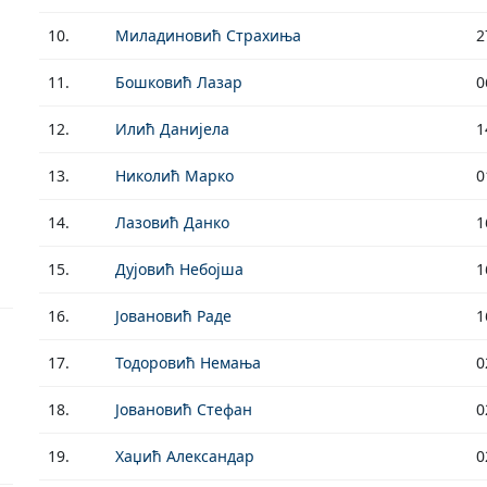
10.
Миладиновић Страхиња
2
11.
Бошковић Лазар
0
12.
Илић Данијела
1
13.
Николић Марко
0
14.
Лазовић Данко
1
15.
Дујовић Небојша
1
16.
Јовановић Раде
1
17.
Тодоровић Немања
0
18.
Јовановић Стефан
0
19.
Хаџић Александар
0