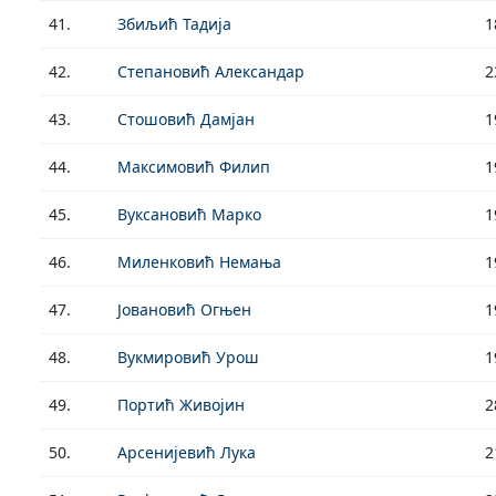
41.
Збиљић Тадија
1
42.
Степановић Александар
2
43.
Стошовић Дамјан
1
44.
Максимовић Филип
1
45.
Вуксановић Марко
1
46.
Миленковић Немања
1
47.
Јовановић Огњен
1
48.
Вукмировић Урош
1
49.
Портић Живојин
2
50.
Арсенијевић Лука
2