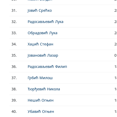
31.
Јовић Срећко
2
32.
Радосављевић Лука
2
33.
Обрадовић Лука
2
34.
Хаџић Стефан
2
35.
Јовановић Лазар
0
36.
Радосављевић Филип
1
37.
Грбић Милош
1
38.
Ђорђевић Никола
1
39.
Нешић Огњен
1
40.
Убавић Огњен
1