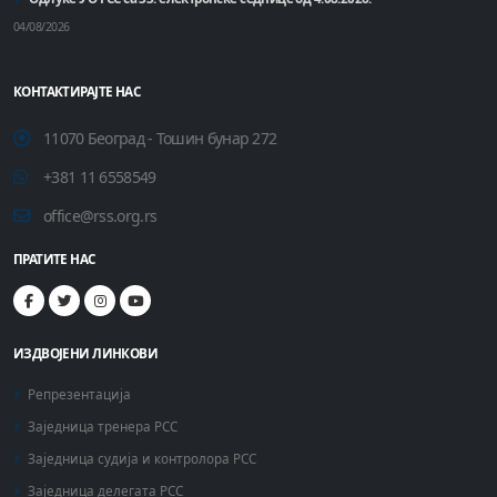
04/08/2026
КОНТАКТИРАЈТЕ НАС
11070 Београд - Тошин бунар 272
+381 11 6558549
office@rss.org.rs
ПРАТИТЕ НАС
ИЗДВОЈЕНИ ЛИНКОВИ
Репрезентација
Заједница тренера РСС
Заједница судија и контролора РСС
Заједница делегата РСС