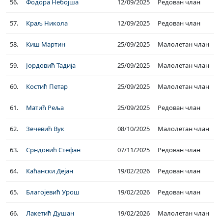
56.
Фодора Небојша
12/09/2025
Редован члан
57.
Краљ Никола
12/09/2025
Редован члан
58.
Киш Мартин
25/09/2025
Малолетан члан
59.
Јордовић Тадија
25/09/2025
Малолетан члан
60.
Костић Петар
25/09/2025
Малолетан члан
61.
Матић Реља
25/09/2025
Редован члан
62.
Зечевић Вук
08/10/2025
Малолетан члан
63.
Срндовић Стефан
07/11/2025
Редован члан
64.
Каћански Дејан
19/02/2026
Редован члан
65.
Благојевић Урош
19/02/2026
Редован члан
66.
Лакетић Душан
19/02/2026
Малолетан члан