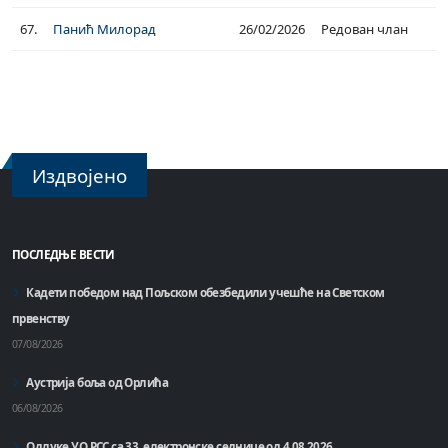
67.
Панић Милорад
26/02/2026
Редован члан
Издвојено
ПОСЛЕДЊЕ ВЕСТИ
Кадети победом над Пољском обезбедили учешће на Светском
првенству
07/08/2026
Аустрија боља од Орлића
06/08/2026
Одлуке УО РСС са 33. електронске седнице од 4.08.2026.