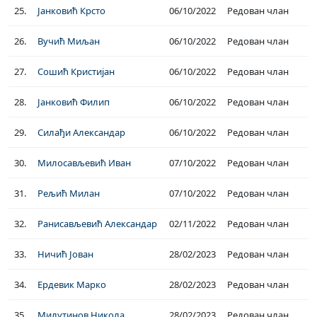
25.
Јанковић Крсто
06/10/2022
Редован члан
26.
Вучић Миљан
06/10/2022
Редован члан
27.
Сошић Кристијан
06/10/2022
Редован члан
28.
Јанковић Филип
06/10/2022
Редован члан
29.
Силађи Александар
06/10/2022
Редован члан
30.
Милосављевић Иван
07/10/2022
Редован члан
31.
Рељић Милан
07/10/2022
Редован члан
32.
Ранисављевић Александар
02/11/2022
Редован члан
33.
Ничић Јован
28/02/2023
Редован члан
34.
Ердевик Марко
28/02/2023
Редован члан
35.
Милутинов Никола
28/02/2023
Редован члан