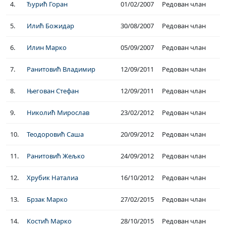
4.
Ђурић Горан
01/02/2007
Редован члан
5.
Илић Божидар
30/08/2007
Редован члан
6.
Илин Марко
05/09/2007
Редован члан
7.
Ранитовић Владимир
12/09/2011
Редован члан
8.
Његован Стефан
12/09/2011
Редован члан
9.
Николић Мирослав
23/02/2012
Редован члан
10.
Теодоровић Саша
20/09/2012
Редован члан
11.
Ранитовић Жељко
24/09/2012
Редован члан
12.
Хрубик Наталиа
16/10/2012
Редован члан
13.
Брзак Марко
27/02/2015
Редован члан
14.
Костић Марко
28/10/2015
Редован члан