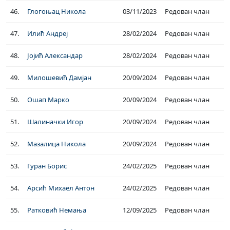
46.
Глогоњац Никола
03/11/2023
Редован члан
47.
Илић Андреј
28/02/2024
Редован члан
48.
Јојић Александар
28/02/2024
Редован члан
49.
Милошевић Дамјан
20/09/2024
Редован члан
50.
Ошап Марко
20/09/2024
Редован члан
51.
Шалиначки Игор
20/09/2024
Редован члан
52.
Мазалица Никола
20/09/2024
Редован члан
53.
Гуран Борис
24/02/2025
Редован члан
54.
Арсић Михаел Антон
24/02/2025
Редован члан
55.
Ратковић Немања
12/09/2025
Редован члан