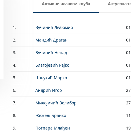
Активни чланови клуба
Актуелна 
1.
Вучинић Љубомир
01
2.
Мандић Драган
01
3.
Вучинић Ненад
01
4.
Благојевић Рајко
01
5.
Шљукић Марко
01
6.
Андрић Игор
27
7.
Милојичић Велибор
27
8.
Жежељ Бранко
11
9.
Потпара Млађен
19