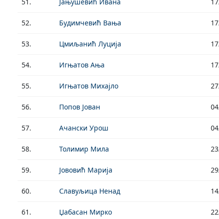
51.
Јањушевић Ивана
17
52.
Будимчевић Вања
17
53.
Цмиљанић Луција
17
54.
Игњатов Ања
17
55.
Игњатов Михајло
27
56.
Попов Јован
04
57.
Ачански Урош
04
58.
Толимир Мила
23
59.
Јововић Марија
29
60.
Славуљица Ненад
14
61.
Џабасан Мирко
22