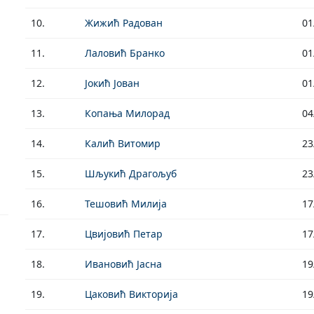
10.
Жижић Радован
01
11.
Лаловић Бранко
01
12.
Јокић Јован
01
13.
Копања Милорад
04
14.
Калић Витомир
23
15.
Шљукић Драгољуб
23
16.
Тешовић Милија
17
17.
Цвијовић Петар
17
18.
Ивановић Јасна
19
19.
Цаковић Викторија
19