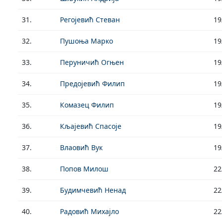
31.
Регојевић Стеван
19
32.
Пушоња Марко
19
33.
Перуничић Огњен
19
34.
Предојевић Филип
19
35.
Комазец Филип
19
36.
Кљајевић Спасоје
19
37.
Влаовић Вук
19
38.
Попов Милош
22
39.
Будимчевић Ненад
22
40.
Радовић Михајло
22