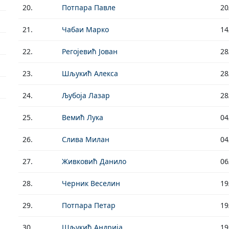
20.
Потпара Павле
20
21.
Чабаи Марко
14
22.
Регојевић Јован
28
23.
Шљукић Алекса
28
24.
Љубоја Лазар
28
25.
Вемић Лука
04
26.
Слива Милан
04
27.
Живковић Данило
06
28.
Черник Веселин
19
29.
Потпара Петар
19
30.
Шљукић Андрија
19