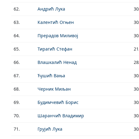
62.
Андрић Лука
30
63.
Калентић Огњен
30
64.
Прерадов Миливој
30
65.
Тирагић Стефан
21
66.
Влашкалић Ненад
28
67.
Ћушић Вања
30
68.
Черник Миљан
30
69.
Будимчевић Борис
30
70.
Шаранчић Владимир
30
71.
Грујић Лука
30