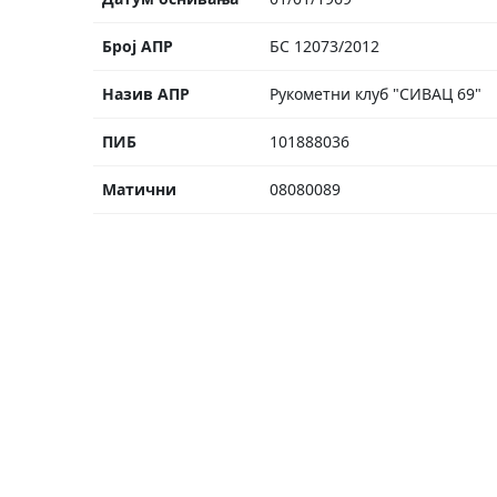
Број АПР
БС 12073/2012
Назив АПР
Рукометни клуб "СИВАЦ 69"
ПИБ
101888036
Матични
08080089