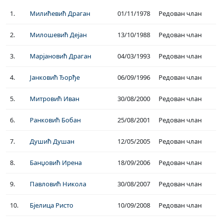
1.
Милићевић Драган
01/11/1978
Редован члан
2.
Милошевић Дејан
13/10/1988
Редован члан
3.
Марјановић Драган
04/03/1993
Редован члан
4.
Јанковић Ђорђе
06/09/1996
Редован члан
5.
Митровић Иван
30/08/2000
Редован члан
6.
Ранковић Бобан
25/08/2001
Редован члан
7.
Душић Душан
12/05/2005
Редован члан
8.
Банџовић Ирена
18/09/2006
Редован члан
9.
Павловић Никола
30/08/2007
Редован члан
10.
Бјелица Ристо
10/09/2008
Редован члан