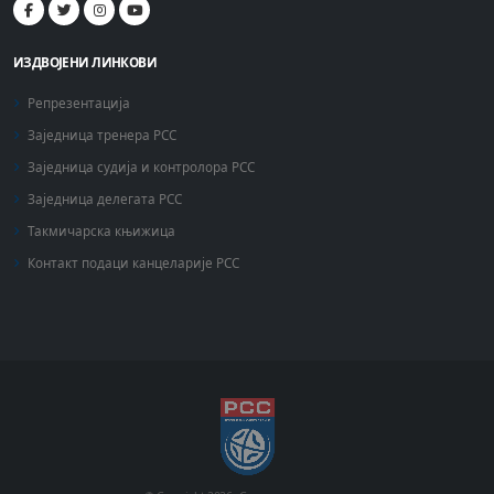
ИЗДВОЈЕНИ ЛИНКОВИ
Репрезентација
Заједница тренера РСС
Заједница судија и контролора РСС
Заједница делегата РСС
Такмичарска књижица
Контакт подаци канцеларије РСС