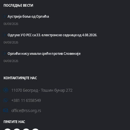
ПОСЛЕДЊЕ ВЕСТИ
Аустрија боља од Орлића
06/08/2026
Одлуке УО РСС са 33. електронске седнице од 4.08.2026.
04/08/2026
Орлићи нису имали среће против Словеније
04/08/2026
КОНТАКТИРАЈТЕ НАС
11070 Београд - Тошин бунар 272
+381 11 6558549
office@rss.org.rs
ПРАТИТЕ НАС