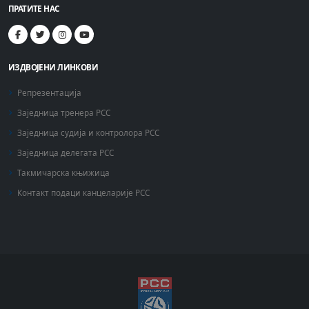
ПРАТИТЕ НАС
ИЗДВОЈЕНИ ЛИНКОВИ
Репрезентација
Заједница тренера РСС
Заједница судија и контролора РСС
Заједница делегата РСС
Такмичарска књижица
Контакт подаци канцеларије РСС