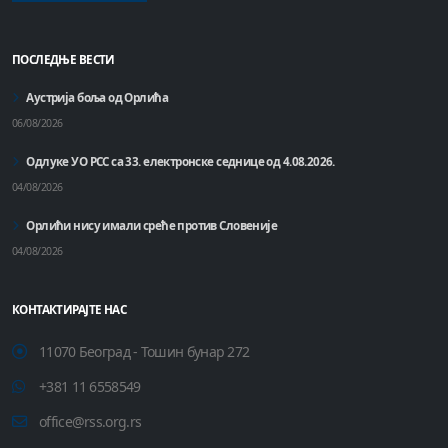
ПОСЛЕДЊЕ ВЕСТИ
Аустрија боља од Орлића
06/08/2026
Одлуке УО РСС са 33. електронске седнице од 4.08.2026.
04/08/2026
Орлићи нису имали среће против Словеније
04/08/2026
КОНТАКТИРАЈТЕ НАС
11070 Београд - Тошин бунар 272
+381 11 6558549
office@rss.org.rs