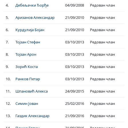
4.
Дебељачки Ђорђе
04/09/2008
Редован члан
5.
Аризанов Александар
21/09/2010
Редован члан
6.
Курдулија Бојан
21/09/2010
Редован члан
7.
Тојзан Стефан
03/10/2013
Редован члан
8.
Тојзан Арон
03/10/2013
Редован члан
9.
Зорић Коста
03/10/2013
Редован члан
10.
Ранков Петар
03/10/2013
Редован члан
11.
Шпановић Алекса
24/09/2015
Редован члан
12.
Симин Јован
25/02/2016
Редован члан
13.
Газдик Александар
21/09/2016
Редован члан
14.
Пашка Ервин
21/09/2016
Редован члан