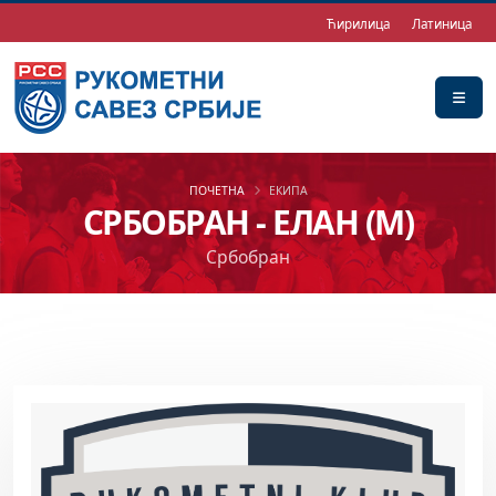
Ћирилица
Латиница
ПОЧЕТНА
ЕКИПА
СРБОБРАН - ЕЛАН (М)
Србобран