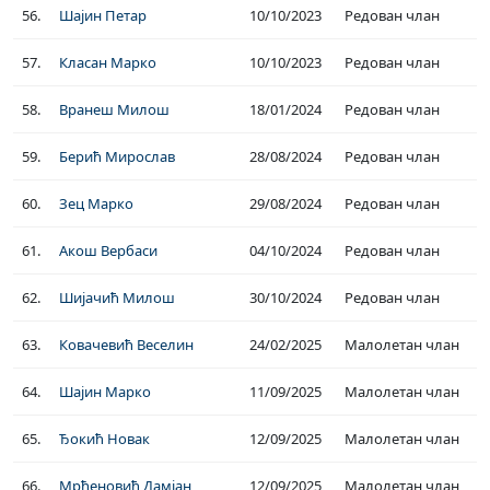
56.
Шајин Петар
10/10/2023
Редован члан
57.
Класан Марко
10/10/2023
Редован члан
58.
Вранеш Милош
18/01/2024
Редован члан
59.
Берић Мирослав
28/08/2024
Редован члан
60.
Зец Марко
29/08/2024
Редован члан
61.
Акош Вербаси
04/10/2024
Редован члан
62.
Шијачић Милош
30/10/2024
Редован члан
63.
Ковачевић Веселин
24/02/2025
Малолетан члан
64.
Шајин Марко
11/09/2025
Малолетан члан
65.
Ђокић Новак
12/09/2025
Малолетан члан
66.
Мрђеновић Дамјан
12/09/2025
Малолетан члан