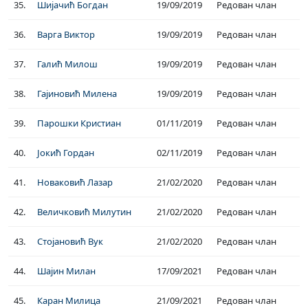
35.
Шијачић Богдан
19/09/2019
Редован члан
36.
Варга Виктор
19/09/2019
Редован члан
37.
Галић Милош
19/09/2019
Редован члан
38.
Гајиновић Милена
19/09/2019
Редован члан
39.
Парошки Кристиан
01/11/2019
Редован члан
40.
Јокић Гордан
02/11/2019
Редован члан
41.
Новаковић Лазар
21/02/2020
Редован члан
42.
Величковић Милутин
21/02/2020
Редован члан
43.
Стојановић Вук
21/02/2020
Редован члан
44.
Шајин Милан
17/09/2021
Редован члан
45.
Каран Милица
21/09/2021
Редован члан