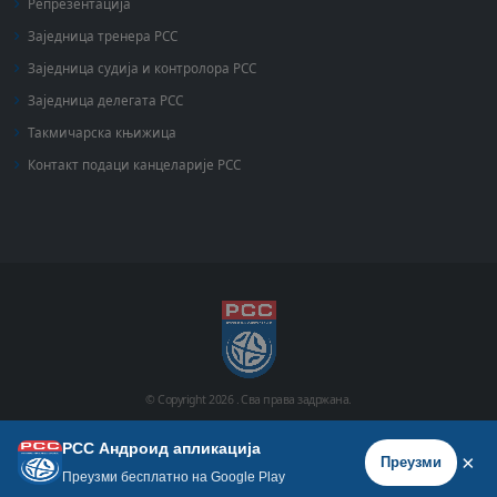
Репрезентација
Заједница тренера РСС
Заједница судија и контролора РСС
Заједница делегата РСС
Такмичарска књижица
Контакт подаци канцеларије РСС
© Copyright
2026 .
Сва права задржана.
РСС Андроид апликација
Почетна
Историја
Фото галерија
Видео галерија
×
Преузми
Преузми бесплатно на Google Play