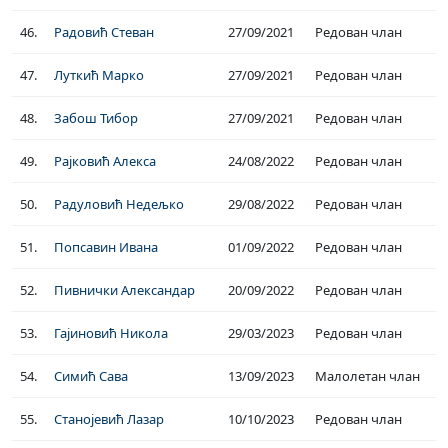
46.
Радовић Стеван
27/09/2021
Редован члан
47.
Луткић Марко
27/09/2021
Редован члан
48.
Забош Тибор
27/09/2021
Редован члан
49.
Рајковић Алекса
24/08/2022
Редован члан
50.
Радуловић Недељко
29/08/2022
Редован члан
51.
Попсавин Ивана
01/09/2022
Редован члан
52.
Пивнички Александар
20/09/2022
Редован члан
53.
Гајиновић Никола
29/03/2023
Редован члан
54.
Симић Сава
13/09/2023
Малолетан члан
55.
Станојевић Лазар
10/10/2023
Редован члан