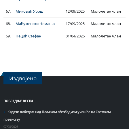
67.
Миковић Урош
12/09/2025
Малолетан члан
68.
Маћуженски Немања
17/09/2025
Малолетан члан
69.
Нецић Стефан
01/04/2026
Малолетан члан
Издвојено
ПОСЛЕДЊЕ ВЕСТИ
Кадети победом над Пољском обезбедили учешће на Светском
првенству
07/08/2026