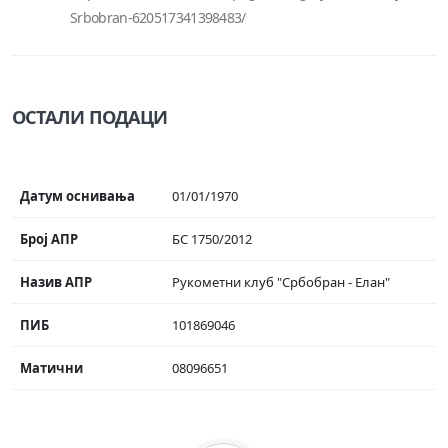
Srbobran-620517341398483/
ОСТАЛИ ПОДАЦИ
Датум оснивања
01/01/1970
Број АПР
БС 1750/2012
Назив АПР
Рукометни клуб "Србобран - Елан"
ПИБ
101869046
Матични
08096651