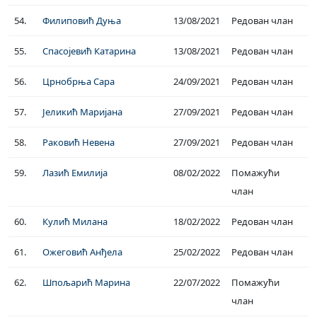
54.
Филиповић Дуња
13/08/2021
Редован члан
55.
Спасојевић Катарина
13/08/2021
Редован члан
56.
Црнобрња Сара
24/09/2021
Редован члан
57.
Јеликић Маријана
27/09/2021
Редован члан
58.
Раковић Невена
27/09/2021
Редован члан
59.
Лазић Емилија
08/02/2022
Помажући
члан
60.
Кулић Милана
18/02/2022
Редован члан
61.
Ожеговић Анђела
25/02/2022
Редован члан
62.
Шпољарић Марина
22/07/2022
Помажући
члан