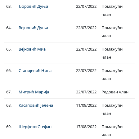
63.
Ђоровић Дуња
22/07/2022
Помажући
члан
64.
Вејновић Дуња
22/07/2022
Помажући
члан
65.
Вејновић Миа
22/07/2022
Помажући
члан
66.
Станојевић Нина
22/07/2022
Помажући
члан
67.
Митрић Марија
22/07/2022
Редован члан
68.
Касаповић Јелена
11/08/2022
Помажући
члан
69.
Шерфези Стефан
17/08/2022
Помажући
члан