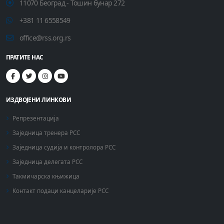
11070 Београд - Тошин бунар 272
+381 11 6558549
office@rss.org.rs
ПРАТИТЕ НАС
ИЗДВОЈЕНИ ЛИНКОВИ
Репрезентација
Заједница тренера РСС
Заједница судија и контролора РСС
Заједница делегата РСС
Такмичарска књижица
Контакт подаци канцеларије РСС