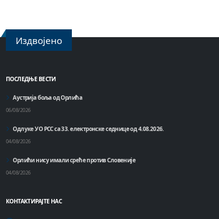
Издвојено
ПОСЛЕДЊЕ ВЕСТИ
Аустрија боља од Орлића
06/08/2026
Одлуке УО РСС са 33. електронске седнице од 4.08.2026.
04/08/2026
Орлићи нису имали среће против Словеније
04/08/2026
КОНТАКТИРАЈТЕ НАС