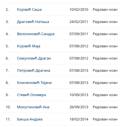
2.
Којовић Саша
10/02/2010
Редован члан
3.
Драговић Наташа
24/02/2011
Редован члан
4.
Веселиновић Сандра
07/09/2011
Редован члан
5.
Којовић Маја
07/08/2012
Редован члан
6.
Симуновић Драган
07/08/2012
Редован члан
7.
Петровић Драгана
07/08/2013
Редован члан
8.
Комненовић Тијана
07/08/2013
Редован члан
9.
Стевић Оливера
10/09/2013
Редован члан
10.
Милутиновић Ана
26/09/2013
Редован члан
11.
Бакша Андреа
18/02/2014
Редован члан