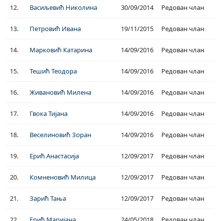
12.
Васиљевић Николина
30/09/2014
Редован члан
13.
Петровић Ивана
19/11/2015
Редован члан
14.
Марковић Катарина
14/09/2016
Редован члан
15.
Тешић Теодора
14/09/2016
Редован члан
16.
Живановић Милена
14/09/2016
Редован члан
17.
Гвока Тијана
14/09/2016
Редован члан
18.
Веселиновић Зоран
14/09/2016
Редован члан
19.
Ерић Анастасија
12/09/2017
Редован члан
20.
Комненовић Милица
12/09/2017
Редован члан
21.
Зарић Тања
12/09/2017
Редован члан
22.
Ерић Маријана
24/05/2018
Редован члан