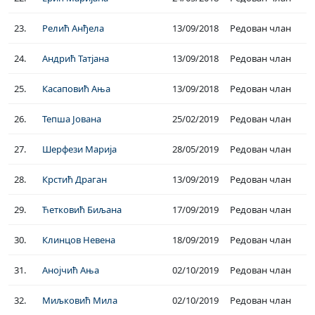
23.
Релић Анђела
13/09/2018
Редован члан
24.
Андрић Татјана
13/09/2018
Редован члан
25.
Касаповић Ања
13/09/2018
Редован члан
26.
Тепша Јована
25/02/2019
Редован члан
27.
Шерфези Марија
28/05/2019
Редован члан
28.
Крстић Драган
13/09/2019
Редован члан
29.
Ћетковић Биљана
17/09/2019
Редован члан
30.
Клинцов Невена
18/09/2019
Редован члан
31.
Анојчић Ања
02/10/2019
Редован члан
32.
Миљковић Мила
02/10/2019
Редован члан