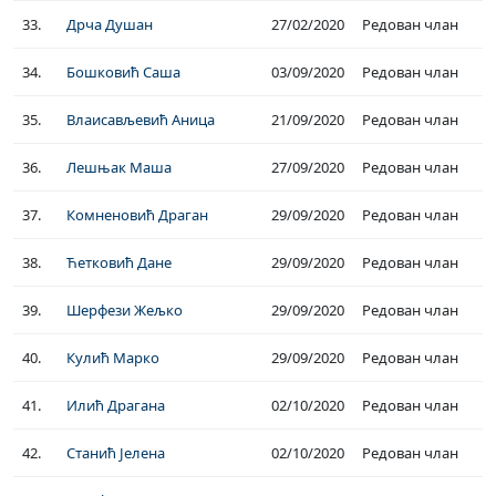
33.
Дрча Душан
27/02/2020
Редован члан
34.
Бошковић Саша
03/09/2020
Редован члан
35.
Влаисављевић Аница
21/09/2020
Редован члан
36.
Лешњак Маша
27/09/2020
Редован члан
37.
Комненовић Драган
29/09/2020
Редован члан
38.
Ћетковић Дане
29/09/2020
Редован члан
39.
Шерфези Жељко
29/09/2020
Редован члан
40.
Кулић Марко
29/09/2020
Редован члан
41.
Илић Драгана
02/10/2020
Редован члан
42.
Станић Јелена
02/10/2020
Редован члан