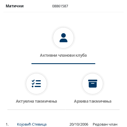
Матични
08861587
Активни чланови клуба
Актуелна такмичења
Архива такмичења
1.
Којовић Стевица
20/10/2006
Редован члан