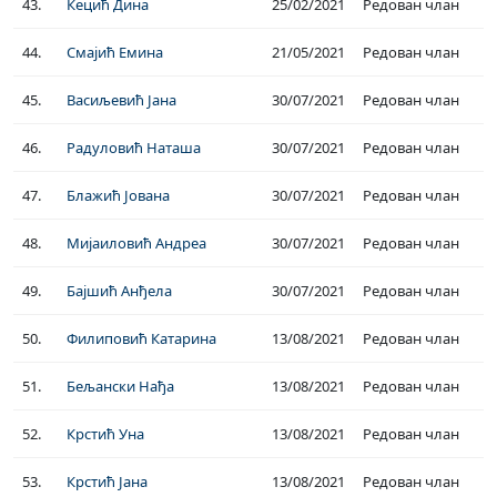
43.
Кецић Дина
25/02/2021
Редован члан
44.
Смајић Емина
21/05/2021
Редован члан
45.
Васиљевић Јана
30/07/2021
Редован члан
46.
Радуловић Наташа
30/07/2021
Редован члан
47.
Блажић Јована
30/07/2021
Редован члан
48.
Мијаиловић Андреа
30/07/2021
Редован члан
49.
Бајшић Анђела
30/07/2021
Редован члан
50.
Филиповић Катарина
13/08/2021
Редован члан
51.
Бељански Нађа
13/08/2021
Редован члан
52.
Крстић Уна
13/08/2021
Редован члан
53.
Крстић Јана
13/08/2021
Редован члан