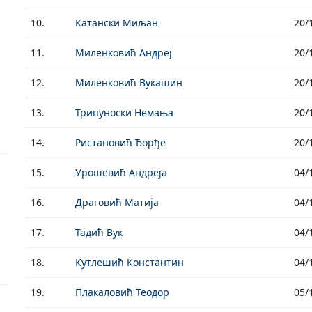
10.
Катански Миљан
20/
11.
Миленковић Андреј
20/
12.
Миленковић Вукашин
20/
13.
Трипуноски Немања
20/
14.
Ристановић Ђорђе
20/
15.
Урошевић Андреја
04/
16.
Драговић Матија
04/
17.
Тадић Вук
04/
18.
Кутлешић Константин
04/
19.
Плакаловић Теодор
05/