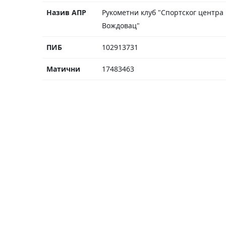
Назив АПР
Рукометни клуб "Спортског центра
Вождовац"
ПИБ
102913731
Матични
17483463