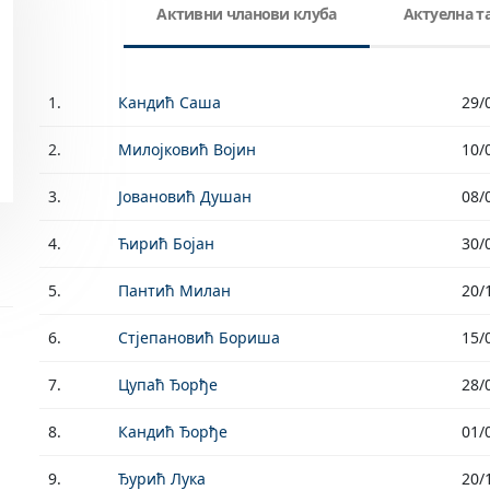
Активни чланови клуба
Актуелна 
1.
Кандић Саша
29/
2.
Милојковић Војин
10/
3.
Јовановић Душан
08/
4.
Ћирић Бојан
30/
5.
Пантић Милан
20/
6.
Стјепановић Бориша
15/
7.
Цупаћ Ђорђе
28/
8.
Кандић Ђорђе
01/
9.
Ђурић Лука
20/