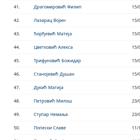
41.
Драгомировић Филип
15/
42.
Лазарац Војин
15/
43.
Ђорђевић Матеја
15/
44.
Цветковић Алекса
15/
45.
Трифуновић Божидар
15/
46.
Станојевић Душан
15/
47.
Дукић Матија
15/
48.
Петровић Милош
23/
49.
Ступар Немања
23/
50.
Попески Славе
11/