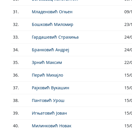
31.
Младеновић Огњен
09/
32.
Бошковић Миломир
23/
33.
Гардашевић Страхиња
24/
34.
Бранковић Андреј
24/
35.
Зрнић Максим
22/
36.
Перић Михајло
15/
37.
Рајковић Вукашин
15/
38.
Пантовић Урош
15/
39.
Игњатовић Јован
15/
40.
Милинковић Новак
15/