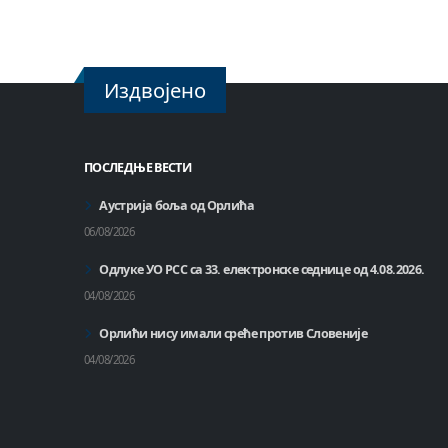
Издвојено
ПОСЛЕДЊЕ ВЕСТИ
Аустрија боља од Орлића
06/08/2026
Одлуке УО РСС са 33. електронске седнице од 4.08.2026.
04/08/2026
Орлићи нису имали среће против Словеније
04/08/2026