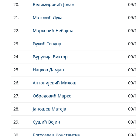
20.
Велимировић Јован
09/
21.
Матовић Лука
09/
22.
Марковић Небојша
09/
23.
Ђукић Теодор
09/
24.
Ћурувија Виктор
09/
25.
Нацков Дамјан
09/
26.
Антонијевић Милош
09/
27.
Обрадовић Марко
09/
28.
Јаношев Матеја
09/
29.
Сушић Војин
09/
30.
Богосавац Константин
09/