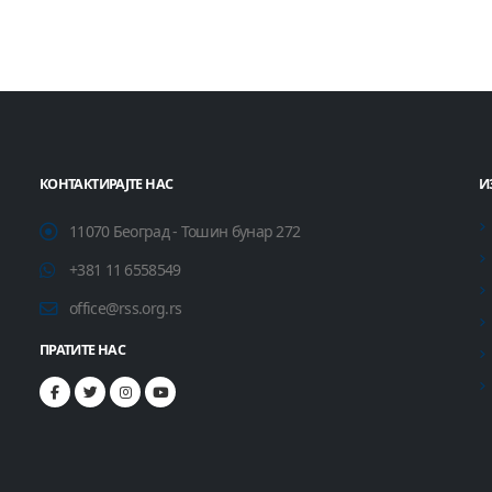
КОНТАКТИРАЈТЕ НАС
И
11070 Београд - Тошин бунар 272
+381 11 6558549
office@rss.org.rs
ПРАТИТЕ НАС