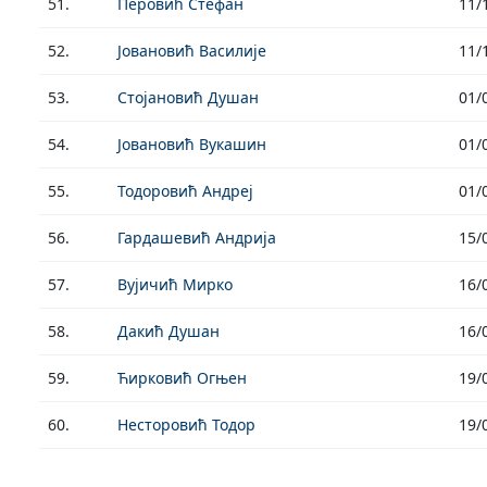
51.
Перовић Стефан
11/
52.
Јовановић Василије
11/
53.
Стојановић Душан
01/
54.
Јовановић Вукашин
01/
55.
Тодоровић Андреј
01/
56.
Гардашевић Андрија
15/
57.
Вујичић Мирко
16/
58.
Дакић Душан
16/
59.
Ћирковић Огњен
19/
60.
Несторовић Тодор
19/