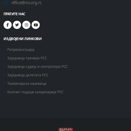
office@rss.org.rs
ПРАТИТЕ НАС
ИЗДВОЈЕНИ ЛИНКОВИ
Репрезентација
Заједница тренера РСС
Заједница судија и контролора РСС
Заједница делегата РСС
Такмичарска књижица
Контакт подаци канцеларије РСС