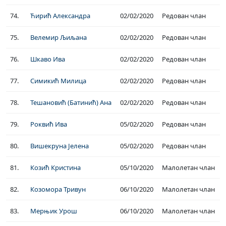
74.
Ћирић Александра
02/02/2020
Редован члан
75.
Велемир Љиљана
02/02/2020
Редован члан
76.
Шкаво Ива
02/02/2020
Редован члан
77.
Симикић Милица
02/02/2020
Редован члан
78.
Тешановић (Батинић) Ана
02/02/2020
Редован члан
79.
Роквић Ива
05/02/2020
Редован члан
80.
Вишекруна Јелена
05/02/2020
Редован члан
81.
Козић Кристина
05/10/2020
Малолетан члан
82.
Козомора Тривун
06/10/2020
Малолетан члан
83.
Мерњик Урош
06/10/2020
Малолетан члан