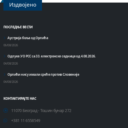
Издвојено
ПОСЛЕДЊЕ ВЕСТИ
Аустрија боља од Орлића
06/08/2026
Одлуке УО РСС са 33. електронске седнице од 4.08.2026.
04/08/2026
Орлићи нису имали среће против Словеније
04/08/2026
КОНТАКТИРАЈТЕ НАС
11070 Београд - Тошин бунар 272
+381 11 6558549