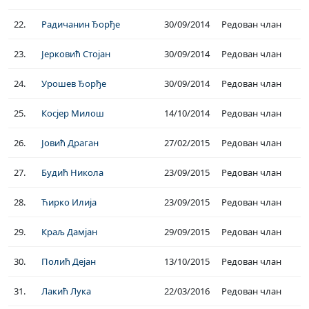
22.
Радичанин Ђорђе
30/09/2014
Редован члан
23.
Јерковић Стојан
30/09/2014
Редован члан
24.
Урошев Ђорђе
30/09/2014
Редован члан
25.
Косјер Милош
14/10/2014
Редован члан
26.
Јовић Драган
27/02/2015
Редован члан
27.
Будић Никола
23/09/2015
Редован члан
28.
Ћирко Илија
23/09/2015
Редован члан
29.
Краљ Дамјан
29/09/2015
Редован члан
30.
Полић Дејан
13/10/2015
Редован члан
31.
Лакић Лука
22/03/2016
Редован члан