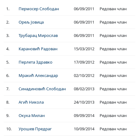
1.
Пермосер Слободан
06/09/2011
Редован члан
2.
Орељ Јовица
06/09/2011
Редован члан
3.
Трубарац Мирослав
06/09/2011
Редован члан
4.
Карановић Радован
15/03/2012
Редован члан
5.
Перлета Здравко
17/09/2012
Редован члан
6.
Мракић Александар
02/10/2012
Редован члан
7.
Синадиновић Слободан
08/02/2013
Редован члан
8.
Агић Никола
24/10/2013
Редован члан
9.
Окука Милан
09/09/2014
Редован члан
10.
Урошев Предраг
10/09/2014
Редован члан