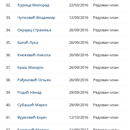
32.
Ђурица Милорад
22/03/2016
Редован члан
33.
Чупковић Владимир
12/09/2016
Редован члан
34.
Окрајац Страхиња
26/09/2016
Редован члан
35.
Балаћ Лука
26/09/2016
Редован члан
36.
Кнежевић Никола
26/09/2016
Редован члан
37.
Краљ Михајло
26/09/2016
Редован члан
38.
Рађеновић Огњен
26/09/2016
Редован члан
39.
Родић Ненад
29/09/2016
Редован члан
40.
Субашић Марко
29/09/2016
Редован члан
41.
Вујаковић Бојан
12/10/2016
Редован члан
42.
Баришић Милош
11/09/2017
Редован члан