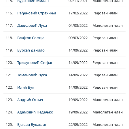
115.
Вујаковић Милан
02/11/2021
Малолетан члан
116.
Рађеновић Страхиња
17/02/2022
Редован члан
117.
Давидовић Лука
04/03/2022
Малолетан члан
118.
Влајков Софија
09/03/2022
Редован члан
119.
Бурсаћ Данило
14/09/2022
Редован члан
120.
Трифуновић Стефан
14/09/2022
Редован члан
121.
Томановић Лука
14/09/2022
Редован члан
122.
Илић Вук
14/09/2022
Редован члан
123.
Андрић Огњен
19/09/2022
Малолетан члан
124.
Адамовић Недељко
19/09/2022
Малолетан члан
125.
Бјељац Вукашин
22/09/2022
Малолетан члан