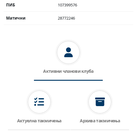
ПИБ
107399576
Матични
28772246
Активни чланови клуба
Актуелна такмичења
Архива такмичења