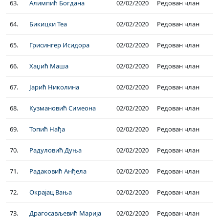
63.
Алимпић Богдана
02/02/2020
Редован члан
64.
Бикицки Теа
02/02/2020
Редован члан
65.
Грисингер Исидора
02/02/2020
Редован члан
66.
Хаџић Маша
02/02/2020
Редован члан
67.
Јарић Николина
02/02/2020
Редован члан
68.
Кузмановић Симеона
02/02/2020
Редован члан
69.
Топић Нађа
02/02/2020
Редован члан
70.
Радуловић Дуња
02/02/2020
Редован члан
71.
Радаковић Анђела
02/02/2020
Редован члан
72.
Окрајац Вања
02/02/2020
Редован члан
73.
Драгосављевић Марија
02/02/2020
Редован члан