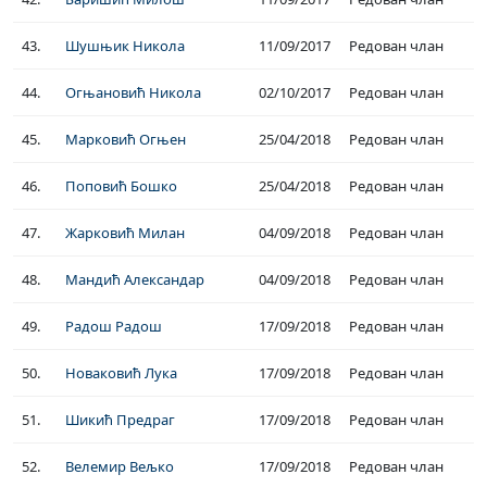
43.
Шушњик Никола
11/09/2017
Редован члан
44.
Огњановић Никола
02/10/2017
Редован члан
45.
Марковић Огњен
25/04/2018
Редован члан
46.
Поповић Бошко
25/04/2018
Редован члан
47.
Жарковић Милан
04/09/2018
Редован члан
48.
Мандић Александар
04/09/2018
Редован члан
49.
Радош Радош
17/09/2018
Редован члан
50.
Новаковић Лука
17/09/2018
Редован члан
51.
Шикић Предраг
17/09/2018
Редован члан
52.
Велемир Вељко
17/09/2018
Редован члан