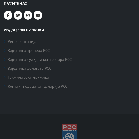
ПРАТИТЕ НАС
ИЗДВОЈЕНИ ЛИНКОВИ
Репрезентација
Заједница тренера РСС
Заједница судија и контролора РСС
Заједница делегата РСС
Такмичарска књижица
Контакт подаци канцеларије РСС