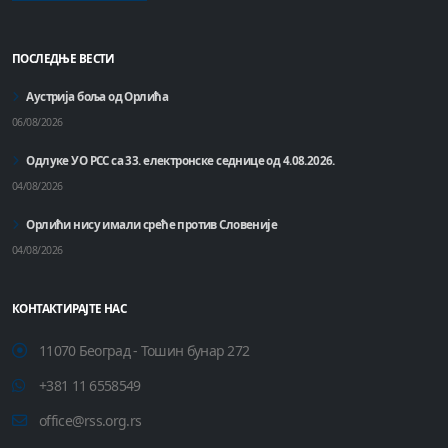
ПОСЛЕДЊЕ ВЕСТИ
Аустрија боља од Орлића
06/08/2026
Одлуке УО РСС са 33. електронске седнице од 4.08.2026.
04/08/2026
Орлићи нису имали среће против Словеније
04/08/2026
КОНТАКТИРАЈТЕ НАС
11070 Београд - Тошин бунар 272
+381 11 6558549
office@rss.org.rs