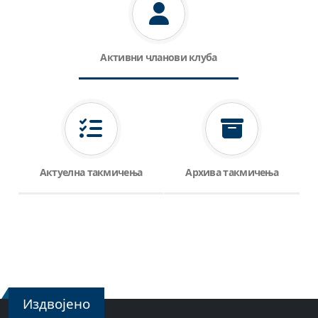
Активни чланови клуба
Актуелна такмичења
Архива такмичења
Издвојено