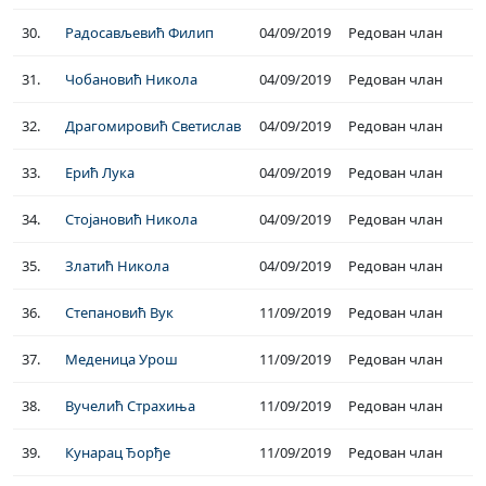
30.
Радосављевић Филип
04/09/2019
Редован члан
31.
Чобановић Никола
04/09/2019
Редован члан
32.
Драгомировић Светислав
04/09/2019
Редован члан
33.
Ерић Лука
04/09/2019
Редован члан
34.
Стојановић Никола
04/09/2019
Редован члан
35.
Златић Никола
04/09/2019
Редован члан
36.
Степановић Вук
11/09/2019
Редован члан
37.
Меденица Урош
11/09/2019
Редован члан
38.
Вучелић Страхиња
11/09/2019
Редован члан
39.
Кунарац Ђорђе
11/09/2019
Редован члан