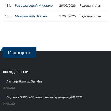
134.
Радосављевић Михаило
26/02/2026
Редован члан
135.
Максимовић Никола
17/03/2026
Редован члан
Издвојено
ПОСЛЕДЊЕ ВЕСТИ
Аустрија боља од Орлића
06/08/2026
Одлуке УО РСС са 33. електронске седнице од 4.08.2026.
04/08/2026