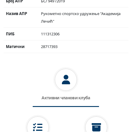
Број АПР
БС/ 949 /2019
Назив АПР
Рукометно спортско удружење "Академија
Лечић"
ПИБ
111312306
Матични
28717393
Активни чланови клуба