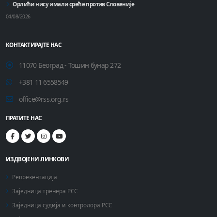
Орлићи нису имали среће против Словеније
04/08/2026
КОНТАКТИРАЈТЕ НАС
11070 Београд - Тошин бунар 272
+381 11 6558549
office@rss.org.rs
ПРАТИТЕ НАС
ИЗДВОЈЕНИ ЛИНКОВИ
Репрезентација
Заједница тренера РСС
Заједница судија и контролора РСС