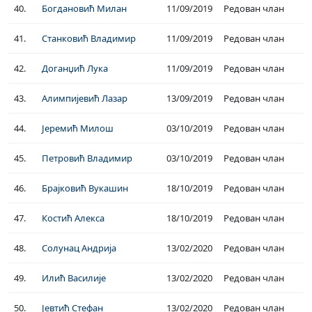
40.
Богдановић Милан
11/09/2019
Редован члан
41.
Станковић Владимир
11/09/2019
Редован члан
42.
Доганџић Лука
11/09/2019
Редован члан
43.
Алимпијевић Лазар
13/09/2019
Редован члан
44.
Јеремић Милош
03/10/2019
Редован члан
45.
Петровић Владимир
03/10/2019
Редован члан
46.
Брајковић Вукашин
18/10/2019
Редован члан
47.
Костић Алекса
18/10/2019
Редован члан
48.
Солунац Андрија
13/02/2020
Редован члан
49.
Илић Василије
13/02/2020
Редован члан
50.
Јевтић Стефан
13/02/2020
Редован члан