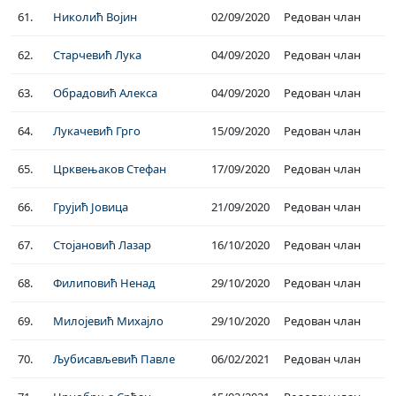
61.
Николић Војин
02/09/2020
Редован члан
62.
Старчевић Лука
04/09/2020
Редован члан
63.
Обрадовић Алекса
04/09/2020
Редован члан
64.
Лукачевић Грго
15/09/2020
Редован члан
65.
Црквењаков Стефан
17/09/2020
Редован члан
66.
Грујић Јовица
21/09/2020
Редован члан
67.
Стојановић Лазар
16/10/2020
Редован члан
68.
Филиповић Ненад
29/10/2020
Редован члан
69.
Милојевић Михајло
29/10/2020
Редован члан
70.
Љубисављевић Павле
06/02/2021
Редован члан