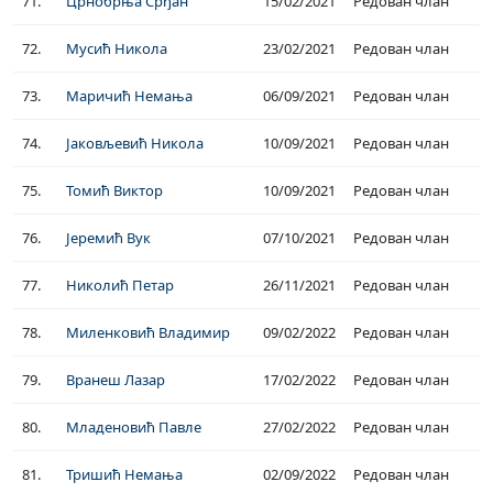
71.
Црнобрња Срђан
15/02/2021
Редован члан
72.
Мусић Никола
23/02/2021
Редован члан
73.
Маричић Немања
06/09/2021
Редован члан
74.
Јаковљевић Никола
10/09/2021
Редован члан
75.
Томић Виктор
10/09/2021
Редован члан
76.
Јеремић Вук
07/10/2021
Редован члан
77.
Николић Петар
26/11/2021
Редован члан
78.
Миленковић Владимир
09/02/2022
Редован члан
79.
Вранеш Лазар
17/02/2022
Редован члан
80.
Младеновић Павле
27/02/2022
Редован члан
81.
Тришић Немања
02/09/2022
Редован члан