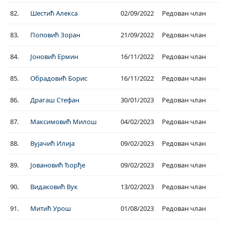
82.
Шестић Алекса
02/09/2022
Редован члан
83.
Поповић Зоран
21/09/2022
Редован члан
84.
Јоновић Ермин
16/11/2022
Редован члан
85.
Обрадовић Борис
16/11/2022
Редован члан
86.
Драгаш Стефан
30/01/2023
Редован члан
87.
Максимовић Милош
04/02/2023
Редован члан
88.
Вујачић Илија
09/02/2023
Редован члан
89.
Јовановић Ђорђе
09/02/2023
Редован члан
90.
Видаковић Вук
13/02/2023
Редован члан
91.
Митић Урош
01/08/2023
Редован члан