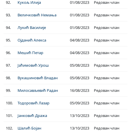
92.
Кукољ Илија
01/08/2023
Редован члан
93.
Величковић Немања
01/08/2023
Редован члан
94.
Лукић Василије
01/08/2023
Редован члан
95.
Ојданић Алекса
04/08/2023
Редован члан
96.
Мешић Петар
04/08/2023
Редован члан
97.
Јаћимовић Урош
05/08/2023
Редован члан
98.
Вукашиновић Владан
05/08/2023
Редован члан
99.
Милосављевић Радан
16/08/2023
Редован члан
100.
Тодоровић Лазар
05/09/2023
Редован члан
101.
Јанковић Дража
13/10/2023
Редован члан
102.
Шалић Бојан
13/10/2023
Редован члан