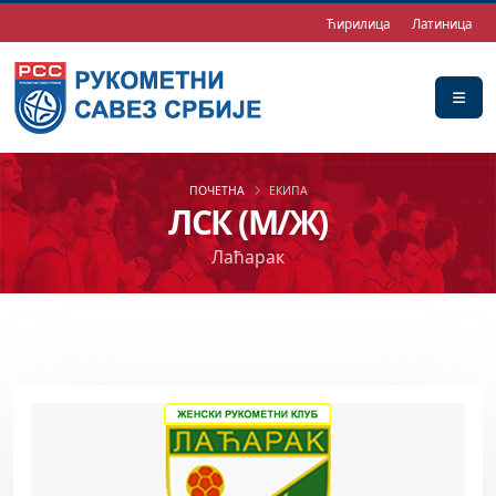
Ћирилица
Латиница
ПОЧЕТНА
ЕКИПА
ЛСК (М/Ж)
Лаћарак