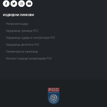
ИЗДВОЈЕНИ ЛИНКОВИ
Репрезентација
Заједница тренера РСС
Заједница судија и контролора РСС
Заједница делегата РСС
Такмичарска књижица
Контакт подаци канцеларије РСС