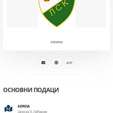
ЛСК (М/Ж)
ЛАЋАРАК
АПР
ОСНОВНИ ПОДАЦИ
ADRESA
Церска 3, Лаћарак