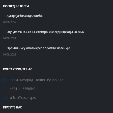
ПОСЛЕДЊЕ ВЕСТИ
Аустрија боља од Орлића
06/08/2026
Одлуке УО РСС са 33. електронске седнице од 4.08.2026.
04/08/2026
Орлићи нису имали среће против Словеније
04/08/2026
КОНТАКТИРАЈТЕ НАС
11070 Београд - Тошин бунар 272
+381 11 6558549
office@rss.org.rs
ПРАТИТЕ НАС