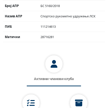
Број АПР
БС 5160/2018
Назив АПР
Спортско рукометно удружење ЛСК
ПИБ
111214613
Матични
28716281
Активни чланови клуба