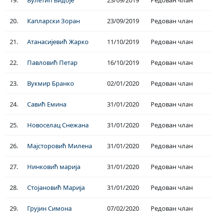
19.
Вулетић Видоје
23/09/2019
Редован члан
20.
Капларски Зоран
23/09/2019
Редован члан
21.
Атанасијевић Жарко
11/10/2019
Редован члан
22.
Павловић Петар
16/10/2019
Редован члан
23.
Вукмир Бранко
02/01/2020
Редован члан
24.
Савић Емина
31/01/2020
Редован члан
25.
Новоселац Снежана
31/01/2020
Редован члан
26.
Мајсторовић Милена
31/01/2020
Редован члан
27.
Нинковић марија
31/01/2020
Редован члан
28.
Стојановић Марија
31/01/2020
Редован члан
29.
Грујин Симона
07/02/2020
Редован члан