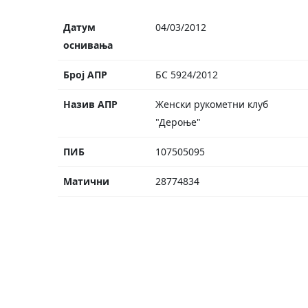
Датум
04/03/2012
оснивања
Број АПР
БС 5924/2012
Назив АПР
Женски рукометни клуб
"Дероње"
ПИБ
107505095
Матични
28774834