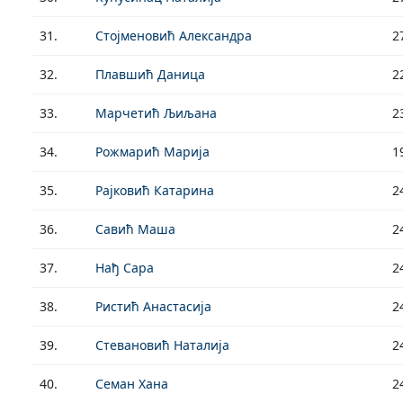
31.
Стојменовић Александра
2
32.
Плавшић Даница
2
33.
Марчетић Љиљана
2
34.
Рожмарић Марија
1
35.
Рајковић Катарина
2
36.
Савић Маша
2
37.
Нађ Сара
2
38.
Ристић Анастасија
2
39.
Стевановић Наталија
2
40.
Семан Хана
2