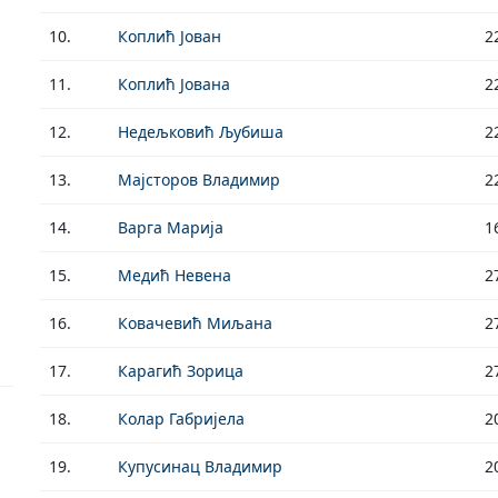
10.
Коплић Јован
2
11.
Коплић Јована
2
12.
Недељковић Љубиша
2
13.
Мајсторов Владимир
2
14.
Варга Марија
1
15.
Медић Невена
2
16.
Ковачевић Миљана
2
17.
Карагић Зорица
2
18.
Колар Габријела
2
19.
Купусинац Владимир
2