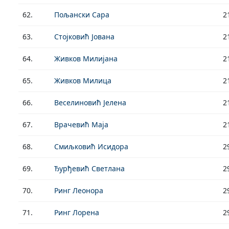
62.
Пољански Сара
2
63.
Стојковић Јована
2
64.
Живков Милијана
2
65.
Живков Милица
2
66.
Веселиновић Јелена
2
67.
Врачевић Маја
2
68.
Смиљковић Исидора
2
69.
Ђурђевић Светлана
2
70.
Ринг Леонора
2
71.
Ринг Лорена
2