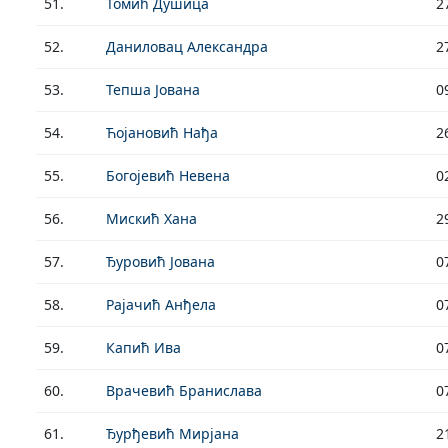
51.
Томић Душица
2
52.
Даниловац Александра
2
53.
Тепша Јована
0
54.
Ћојановић Нађа
2
55.
Богојевић Невена
0
56.
Мискић Хана
2
57.
Ђуровић Јована
0
58.
Рајачић Анђела
0
59.
Капић Ива
0
60.
Врачевић Бранислава
0
61.
Ђурђевић Мирјана
2