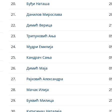
20.
Буђи Наташа
2
21.
Данилов Мирослава
2
22.
Димић Верица
2
23.
Трипуновић Ања
0
24.
Мудри Емилија
0
25.
Кандрач Сања
0
26.
Димић Маја
0
27.
Рајковић Александра
0
28.
Мачак Илија
2
29.
Буквић Милица
2
30.
Купусинац Наталија
2