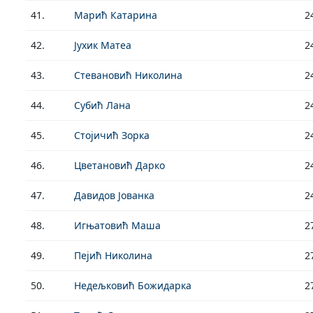
41.
Марић Катарина
2
42.
Јухик Матеа
2
43.
Стевановић Николина
2
44.
Субић Лана
2
45.
Стојичић Зорка
2
46.
Цветановић Дарко
2
47.
Давидов Јованка
2
48.
Игњатовић Маша
2
49.
Пејић Николина
2
50.
Недељковић Божидарка
2