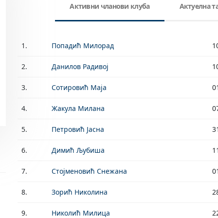
Активни чланови клуба
Актуелна 
1.
Попадић Милорад
1
2.
Данилов Радивој
1
3.
Сотировић Маја
0
4.
Жакула Милана
0
5.
Петровић Јасна
3
6.
Димић Љубиша
1
7.
Стојменовић Снежана
0
8.
Зорић Николина
2
9.
Николић Милица
2