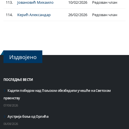
113.
Јовановић Михаило
10/02/2026
Редован члан
114.
Керић Александар
26/02/2026
Редован члан
Издвојено
ПОСЛЕДЊЕ ВЕСТИ
Кадети победом над Пољском обезбедили учешће на Светском
првенству
07/08/2026
Аустрија боља од Орлића
06/08/2026