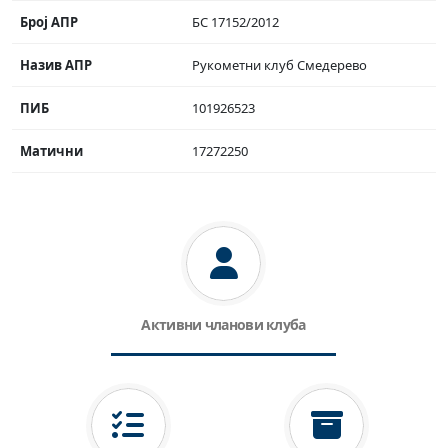
Број АПР
БС 17152/2012
Назив АПР
Рукометни клуб Смедерево
ПИБ
101926523
Матични
17272250
Активни чланови клуба