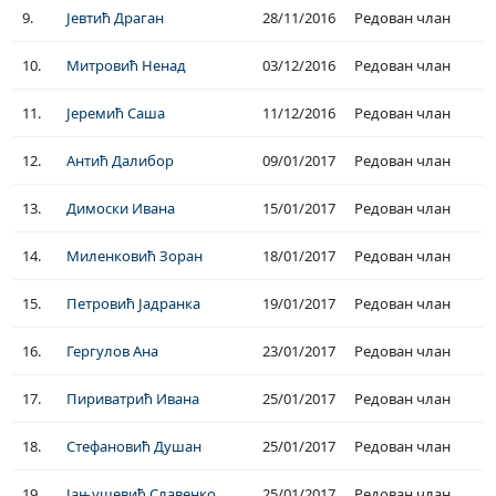
9.
Јевтић Драган
28/11/2016
Редован члан
10.
Митровић Ненад
03/12/2016
Редован члан
11.
Јеремић Саша
11/12/2016
Редован члан
12.
Антић Далибор
09/01/2017
Редован члан
13.
Димоски Ивана
15/01/2017
Редован члан
14.
Миленковић Зоран
18/01/2017
Редован члан
15.
Петровић Јадранка
19/01/2017
Редован члан
16.
Гергулов Ана
23/01/2017
Редован члан
17.
Пириватрић Ивана
25/01/2017
Редован члан
18.
Стефановић Душан
25/01/2017
Редован члан
19.
Јањушевић Славенко
25/01/2017
Редован члан