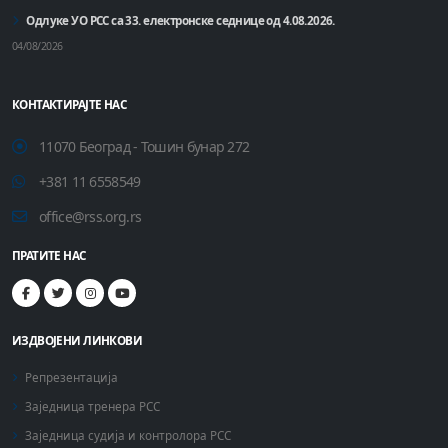
Одлуке УО РСС са 33. електронске седнице од 4.08.2026.
04/08/2026
КОНТАКТИРАЈТЕ НАС
11070 Београд - Тошин бунар 272
+381 11 6558549
office@rss.org.rs
ПРАТИТЕ НАС
ИЗДВОЈЕНИ ЛИНКОВИ
Репрезентација
Заједница тренера РСС
Заједница судија и контролора РСС