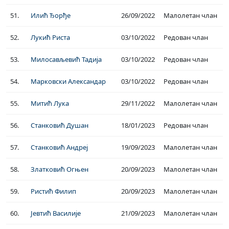
51.
Илић Ђорђе
26/09/2022
Малолетан члан
52.
Лукић Риста
03/10/2022
Редован члан
53.
Милосављевић Тадија
03/10/2022
Редован члан
54.
Марковски Александар
03/10/2022
Редован члан
55.
Митић Лука
29/11/2022
Малолетан члан
56.
Станковић Душан
18/01/2023
Редован члан
57.
Станковић Андреј
19/09/2023
Малолетан члан
58.
Златковић Огњен
20/09/2023
Малолетан члан
59.
Ристић Филип
20/09/2023
Малолетан члан
60.
Јевтић Василије
21/09/2023
Малолетан члан