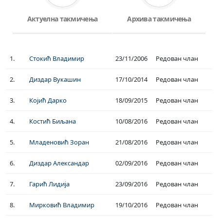
Актуелна такмичења
Архива такмичења
1.
Стокић Владимир
23/11/2006
Редован члан
2.
Диздар Вукашин
17/10/2014
Редован члан
3.
Којић Дарко
18/09/2015
Редован члан
4.
Костић Биљана
10/08/2016
Редован члан
5.
Младеновић Зоран
21/08/2016
Редован члан
6.
Диздар Александар
02/09/2016
Редован члан
7.
Гарић Лидија
23/09/2016
Редован члан
8.
Мирковић Владимир
19/10/2016
Редован члан