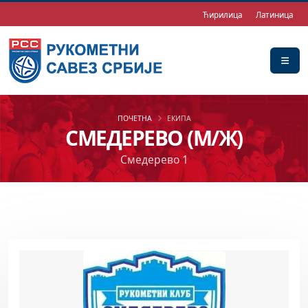
Ћирилица
Латиница
ПОЧЕТНА
ЕКИПА
СМЕДЕРЕВО (М/Ж)
Смедерево 1