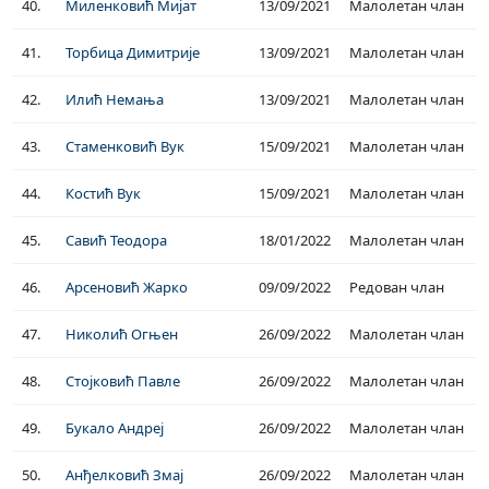
40.
Миленковић Мијат
13/09/2021
Малолетан члан
41.
Торбица Димитрије
13/09/2021
Малолетан члан
42.
Илић Немања
13/09/2021
Малолетан члан
43.
Стаменковић Вук
15/09/2021
Малолетан члан
44.
Костић Вук
15/09/2021
Малолетан члан
45.
Савић Теодора
18/01/2022
Малолетан члан
46.
Арсеновић Жарко
09/09/2022
Редован члан
47.
Николић Огњен
26/09/2022
Малолетан члан
48.
Стојковић Павле
26/09/2022
Малолетан члан
49.
Букало Андреј
26/09/2022
Малолетан члан
50.
Анђелковић Змај
26/09/2022
Малолетан члан