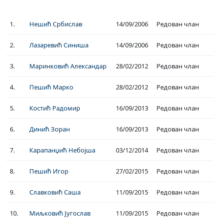
1.
Нешић Србислав
14/09/2006
Редован члан
2.
Лазаревић Синиша
14/09/2006
Редован члан
3.
Маринковић Александар
28/02/2012
Редован члан
4.
Пешић Марко
28/02/2012
Редован члан
5.
Костић Радомир
16/09/2013
Редован члан
6.
Динић Зоран
16/09/2013
Редован члан
7.
Карапанџић Небојша
03/12/2014
Редован члан
8.
Пешић Игор
27/02/2015
Редован члан
9.
Славковић Саша
11/09/2015
Редован члан
10.
Миљковић Југослав
11/09/2015
Редован члан