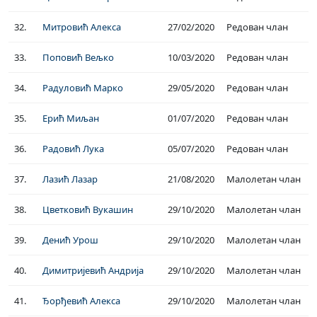
32.
Митровић Алекса
27/02/2020
Редован члан
33.
Поповић Вељко
10/03/2020
Редован члан
34.
Радуловић Марко
29/05/2020
Редован члан
35.
Ерић Миљан
01/07/2020
Редован члан
36.
Радовић Лука
05/07/2020
Редован члан
37.
Лазић Лазар
21/08/2020
Малолетан члан
38.
Цветковић Вукашин
29/10/2020
Малолетан члан
39.
Денић Урош
29/10/2020
Малолетан члан
40.
Димитријевић Андрија
29/10/2020
Малолетан члан
41.
Ђорђевић Алекса
29/10/2020
Малолетан члан