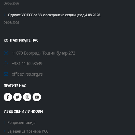
06/08/2026
Одлуке УО РСС са 33. електронске седнице од 4.08.2026.
04/08/2026
КОНТАКТИРАЈТЕ НАС
11070 Београд - Тошин бунар 272
+381 11 6558549
office@rss.org.rs
ПРАТИТЕ НАС
ИЗДВОЈЕНИ ЛИНКОВИ
Репрезентација
Заједница тренера РСС