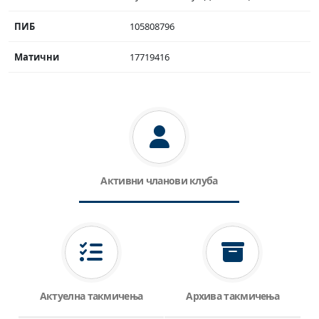
ПИБ
105808796
Матични
17719416
Активни чланови клуба
Актуелна такмичења
Архива такмичења