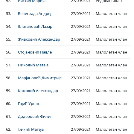
52.
Ристић Марија
27/09/2021
Редован члан
53.
Белензада Андреј
27/09/2021
Малолетан члан
54.
Златановић Лазар
27/09/2021
Малолетан члан
55.
Живковић Александар
27/09/2021
Малолетан члан
56.
Стојановић Павле
27/09/2021
Малолетан члан
57.
Николић Матеја
27/09/2021
Малолетан члан
58.
Марјановић Димитрије
27/09/2021
Малолетан члан
59.
Кржалић Александар
27/09/2021
Малолетан члан
60.
Гајић Урош
27/09/2021
Малолетан члан
61.
Додеровић Филип
27/09/2021
Малолетан члан
62.
Ђикић Матеја
27/09/2021
Малолетан члан