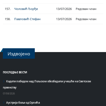
157.
Чоловић Ђорђе
13/07/2026
Редован члан
158.
Павловић Стефан
13/07/2026
Редован члан
Издвојено
ПОСЛЕДЊЕ ВЕСТИ
Кадети победом над Пољском обезбедили учешће на Светском
првенству
07/08/2026
Аустрија боља од Орлића