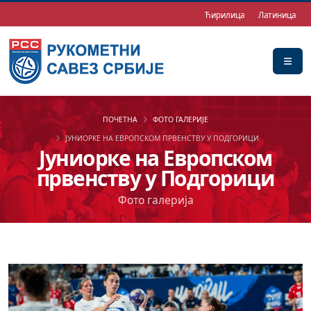
Ћирилица
Латиница
ПОЧЕТНА
ФОТО ГАЛЕРИЈЕ
ЈУНИОРКЕ НА ЕВРОПСКОМ ПРВЕНСТВУ У ПОДГОРИЦИ
Јуниорке на Европском
првенству у Подгорици
Фото галерија