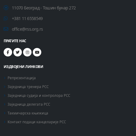
11070 Београд - Тошин бунар 272
+381 11 6558549
office@rss.org.rs
ПРАТИТЕ НАС
ИЗДВОЈЕНИ ЛИНКОВИ
Репрезентација
Заједница тренера РСС
Заједница судија и контролора РСС
Заједница делегата РСС
Такмичарска књижица
Контакт подаци канцеларије РСС