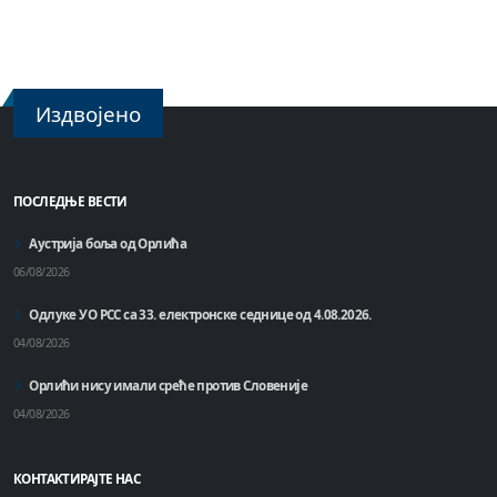
Издвојено
ПОСЛЕДЊЕ ВЕСТИ
Аустрија боља од Орлића
06/08/2026
Одлуке УО РСС са 33. електронске седнице од 4.08.2026.
04/08/2026
Орлићи нису имали среће против Словеније
04/08/2026
КОНТАКТИРАЈТЕ НАС