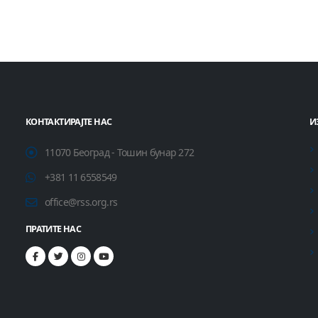
КОНТАКТИРАЈТЕ НАС
И
11070 Београд - Тошин бунар 272
+381 11 6558549
office@rss.org.rs
ПРАТИТЕ НАС