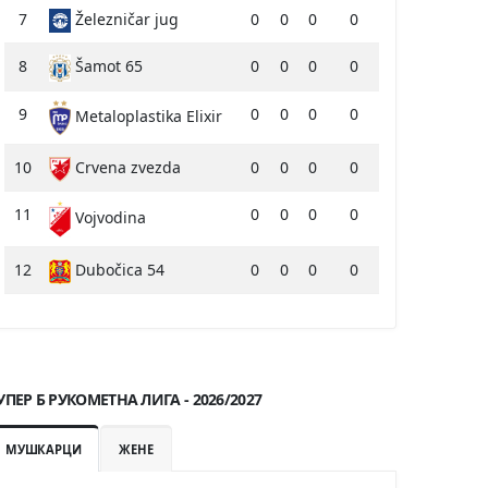
7
Železničar jug
0
0
0
0
8
Šamot 65
0
0
0
0
9
0
0
0
0
Metaloplastika Elixir
10
Crvena zvezda
0
0
0
0
11
0
0
0
0
Vojvodina
12
Dubočica 54
0
0
0
0
УПЕР Б РУКОМЕТНА ЛИГА - 2026/2027
МУШКАРЦИ
ЖЕНЕ