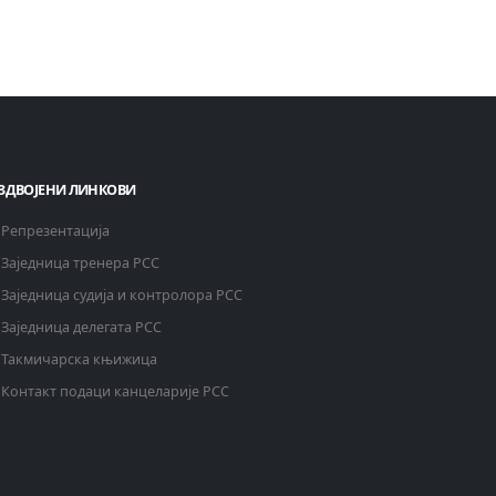
ЗДВОЈЕНИ ЛИНКОВИ
Репрезентација
Заједница тренера РСС
Заједница судија и контролора РСС
Заједница делегата РСС
Такмичарска књижица
Контакт подаци канцеларије РСС