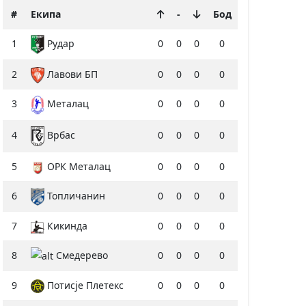
#
Екипа
-
Бод
1
Рудар
0
0
0
0
2
Лавови БП
0
0
0
0
3
0
0
0
0
Металац
4
0
0
0
0
Врбас
5
ОРК Металац
0
0
0
0
6
Топличанин
0
0
0
0
7
Кикинда
0
0
0
0
8
Смедерево
0
0
0
0
9
Потисје Плетекс
0
0
0
0