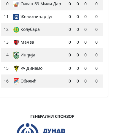
10
Сивац 69 Мили Дар
0
0
0
0
11
Железничар Југ
0
0
0
0
12
Колубара
0
0
0
0
13
Мачва
0
0
0
0
14
Инђија
0
0
0
0
15
РА Динамо
0
0
0
0
16
Обилић
0
0
0
0
ГЕНЕРАЛНИ СПОНЗОР