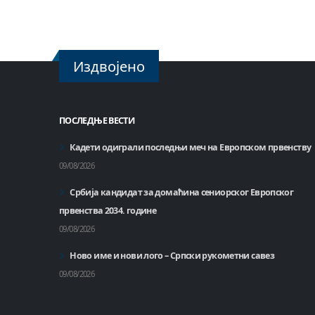
Издвојено
ПОСЛЕДЊЕ ВЕСТИ
Кадети одиграли последњи меч на Европском првенству
09/08/2026
Србија кандидат за домаћинa сениорског Европског
првенства 2034. године
09/08/2026
Ново име и нови лого – Српски рукометни савез
09/08/2026