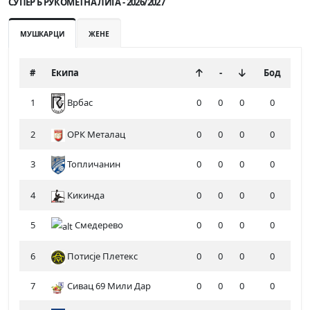
СУПЕР Б РУКОМЕТНА ЛИГА - 2026/2027
МУШКАРЦИ
ЖЕНЕ
#
Екипа
-
Бод
1
0
0
0
0
Врбас
2
ОРК Металац
0
0
0
0
3
Топличанин
0
0
0
0
4
Кикинда
0
0
0
0
5
Смедерево
0
0
0
0
6
Потисје Плетекс
0
0
0
0
7
Сивац 69 Мили Дар
0
0
0
0