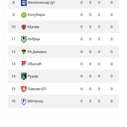
8
Железничар Југ
0
0
0
0
9
Колубара
0
0
0
0
10
Мачва
0
0
0
0
11
Инђија
0
0
0
0
12
РА Динамо
0
0
0
0
13
Обилић
0
0
0
0
14
Рудар
0
0
0
0
15
Лавови БП
0
0
0
0
16
Металац
0
0
0
0