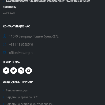
Кадети победом над Пољском обезбедили учешће на Светском
првенству
07/08/2026
КОНТАКТИРАЈТЕ НАС
11070 Београд - Тошин бунар 272
+381 11 6558549
office@rss.org.rs
ПРАТИТЕ НАС
ИЗДВОЈЕНИ ЛИНКОВИ
Репрезентација
Заједница тренера РСС
Заједница судија и контролора РСС