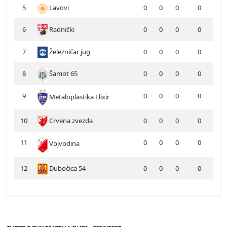
5
Lavovi
0
0
0
0
6
Radnički
0
0
0
0
7
Železničar jug
0
0
0
0
8
Šamot 65
0
0
0
0
9
0
0
0
0
Metaloplastika Elixir
10
Crvena zvezda
0
0
0
0
11
0
0
0
0
Vojvodina
12
Dubočica 54
0
0
0
0