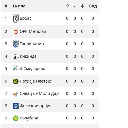
#
Екипа
-
Бод
1
0
0
0
0
Врбас
2
ОРК Металац
0
0
0
0
3
Топличанин
0
0
0
0
4
Кикинда
0
0
0
0
5
Смедерево
0
0
0
0
6
Потисје Плетекс
0
0
0
0
7
Сивац 69 Мили Дар
0
0
0
0
8
Железничар Југ
0
0
0
0
9
Колубара
0
0
0
0