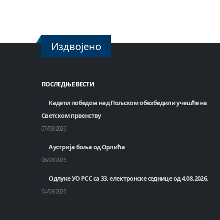
Издвојено
ПОСЛЕДЊЕ ВЕСТИ
Кадети победом над Пољском обезбедили учешће на
Светском првенству
07/08/2026
Аустрија боља од Орлића
06/08/2026
Одлуке УО РСС са 33. електронске седнице од 4.08.2026.
04/08/2026