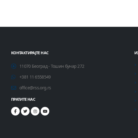
КОНТАКТИРАЈТЕ НАС
И
11070 Београд - Тошин бунар 272
+381 11 6558549
office@rss.org.rs
ПРАТИТЕ НАС