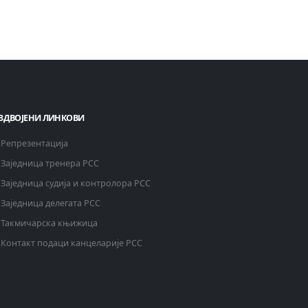
ЗДВОЈЕНИ ЛИНКОВИ
Репрезентација
Заједница тренера РСС
Заједница судија и контролора РСС
Заједница делегата РСС
Такмичарска књижица
Контакт подаци канцеларије РСС