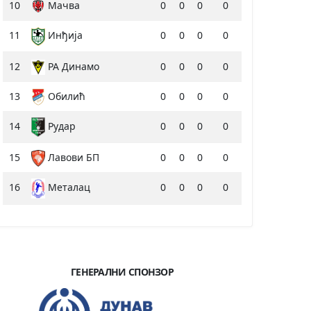
10
Мачва
0
0
0
0
11
Инђија
0
0
0
0
12
РА Динамо
0
0
0
0
13
Обилић
0
0
0
0
14
Рудар
0
0
0
0
15
Лавови БП
0
0
0
0
16
0
0
0
0
Металац
ГЕНЕРАЛНИ СПОНЗОР