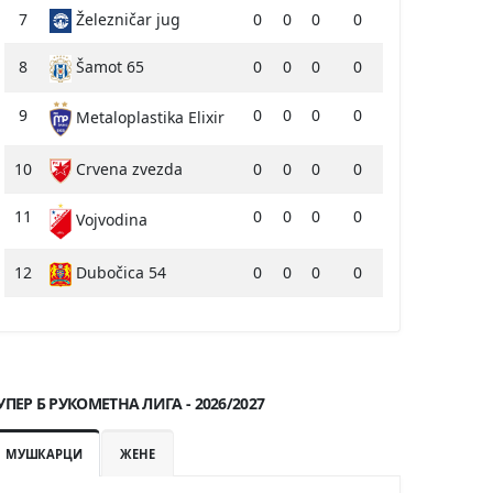
7
Železničar jug
0
0
0
0
8
Šamot 65
0
0
0
0
9
0
0
0
0
Metaloplastika Elixir
10
Crvena zvezda
0
0
0
0
11
0
0
0
0
Vojvodina
12
Dubočica 54
0
0
0
0
УПЕР Б РУКОМЕТНА ЛИГА - 2026/2027
МУШКАРЦИ
ЖЕНЕ