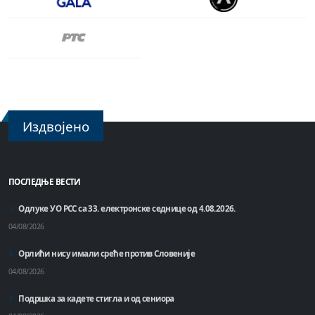
Издвојено
ПОСЛЕДЊЕ ВЕСТИ
Одлуке УО РСС са 33. електронске седнице од 4.08.2026.
04/08/2026
Орлићи нису имали среће против Словеније
04/08/2026
Подршка за кадете стигла и од сениора