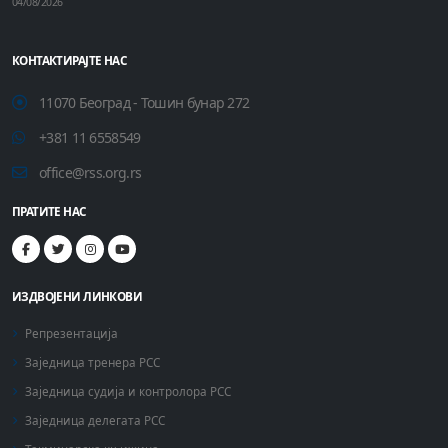
04/08/2026
КОНТАКТИРАЈТЕ НАС
11070 Београд - Тошин бунар 272
+381 11 6558549
office@rss.org.rs
ПРАТИТЕ НАС
ИЗДВОЈЕНИ ЛИНКОВИ
Репрезентација
Заједница тренера РСС
Заједница судија и контролора РСС
Заједница делегата РСС