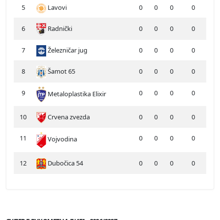
5
Lavovi
0
0
0
0
6
Radnički
0
0
0
0
7
Železničar jug
0
0
0
0
8
Šamot 65
0
0
0
0
9
0
0
0
0
Metaloplastika Elixir
10
Crvena zvezda
0
0
0
0
11
0
0
0
0
Vojvodina
12
Dubočica 54
0
0
0
0