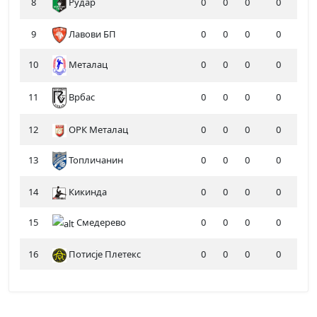
8
Рудар
0
0
0
0
9
Лавови БП
0
0
0
0
10
Металац
0
0
0
0
11
0
0
0
0
Врбас
12
ОРК Металац
0
0
0
0
13
Топличанин
0
0
0
0
14
Кикинда
0
0
0
0
15
Смедерево
0
0
0
0
16
Потисје Плетекс
0
0
0
0