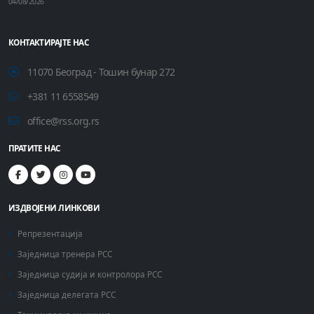
04/08/2026
КОНТАКТИРАЈТЕ НАС
11070 Београд - Тошин бунар 272
+381 11 6558549
office@rss.org.rs
ПРАТИТЕ НАС
ИЗДВОЈЕНИ ЛИНКОВИ
Репрезентација
Заједница тренера РСС
Заједница судија и контролора РСС
Заједница делегата РСС