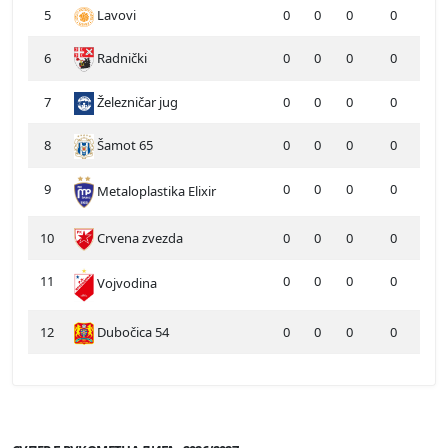
5
Lavovi
0
0
0
0
6
Radnički
0
0
0
0
7
Železničar jug
0
0
0
0
8
Šamot 65
0
0
0
0
9
0
0
0
0
Metaloplastika Elixir
10
Crvena zvezda
0
0
0
0
11
0
0
0
0
Vojvodina
12
Dubočica 54
0
0
0
0