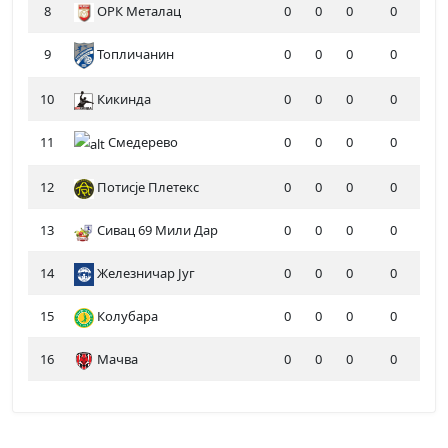
8
ОРК Металац
0
0
0
0
9
Топличанин
0
0
0
0
10
Кикинда
0
0
0
0
11
Смедерево
0
0
0
0
12
Потисје Плетекс
0
0
0
0
13
Сивац 69 Мили Дар
0
0
0
0
14
Железничар Југ
0
0
0
0
15
Колубара
0
0
0
0
16
Мачва
0
0
0
0