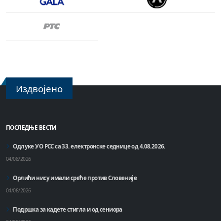
Издвојено
ПОСЛЕДЊЕ ВЕСТИ
Одлуке УО РСС са 33. електронске седнице од 4.08.2026.
04/08/2026
Орлићи нису имали среће против Словеније
04/08/2026
Подршка за кадете стигла и од сениора