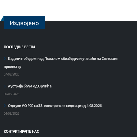
Издвојено
ПОСЛЕДЊЕ ВЕСТИ
Кадети победом над Пољском обезбедили учешће на Светском
првенству
07/08/2026
Аустрија боља од Орлића
06/08/2026
Одлуке УО РСС са 33. електронске седнице од 4.08.2026.
04/08/2026
КОНТАКТИРАЈТЕ НАС