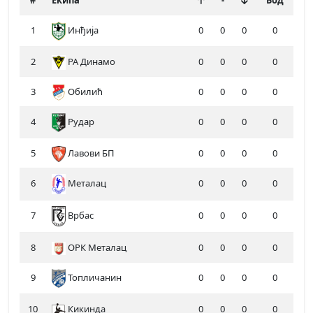
#
Екипа
-
Бод
1
Инђија
0
0
0
0
2
РА Динамо
0
0
0
0
3
Обилић
0
0
0
0
4
Рудар
0
0
0
0
5
Лавови БП
0
0
0
0
6
Металац
0
0
0
0
7
0
0
0
0
Врбас
8
ОРК Металац
0
0
0
0
9
Топличанин
0
0
0
0
10
Кикинда
0
0
0
0