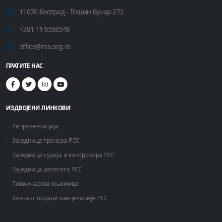
11070 Београд - Тошин бунар 272
+381 11 6558549
office@rss.org.rs
ПРАТИТЕ НАС
ИЗДВОЈЕНИ ЛИНКОВИ
Репрезентација
Заједница тренера РСС
Заједница судија и контролора РСС
Заједница делегата РСС
Такмичарска књижица
Контакт подаци канцеларије РСС