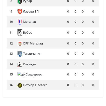
8
Рудар
0
0
0
0
9
Лавови БП
0
0
0
0
10
Металац
0
0
0
0
11
0
0
0
0
Врбас
12
ОРК Металац
0
0
0
0
13
Топличанин
0
0
0
0
14
Кикинда
0
0
0
0
15
Смедерево
0
0
0
0
16
Потисје Плетекс
0
0
0
0