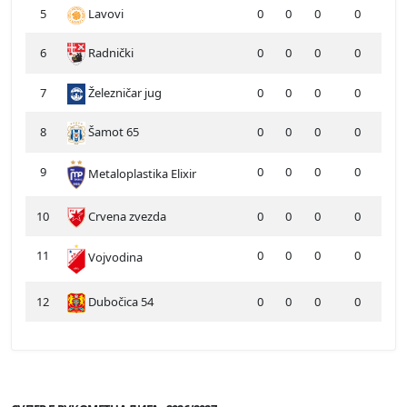
5
Lavovi
0
0
0
0
6
Radnički
0
0
0
0
7
Železničar jug
0
0
0
0
8
Šamot 65
0
0
0
0
9
0
0
0
0
Metaloplastika Elixir
10
Crvena zvezda
0
0
0
0
11
0
0
0
0
Vojvodina
12
Dubočica 54
0
0
0
0