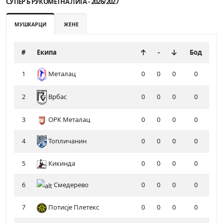
СУПЕР Б РУКОМЕТНА ЛИГА - 2026/2027
МУШКАРЦИ
ЖЕНЕ
#
Екипа
-
Бод
1
Металац
0
0
0
0
2
0
0
0
0
Врбас
3
ОРК Металац
0
0
0
0
4
Топличанин
0
0
0
0
5
Кикинда
0
0
0
0
6
Смедерево
0
0
0
0
7
Потисје Плетекс
0
0
0
0