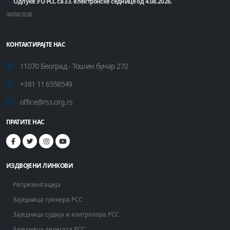
Одлуке УО РСС са 33. електронске седнице од 4.08.2026.
04/08/2026
КОНТАКТИРАЈТЕ НАС
11070 Београд - Тошин бунар 272
+381 11 6558549
office@rss.org.rs
ПРАТИТЕ НАС
ИЗДВОЈЕНИ ЛИНКОВИ
Репрезентација
Заједница тренера РСС
Заједница судија и контролора РСС
Заједница делегата РСС