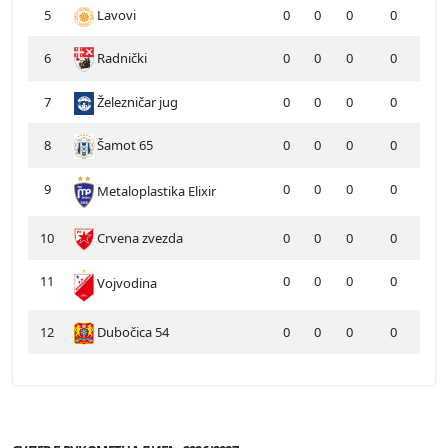
5
Lavovi
0
0
0
0
6
Radnički
0
0
0
0
7
Železničar jug
0
0
0
0
8
Šamot 65
0
0
0
0
9
0
0
0
0
Metaloplastika Elixir
10
Crvena zvezda
0
0
0
0
11
0
0
0
0
Vojvodina
12
Dubočica 54
0
0
0
0