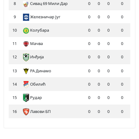
8
Сивац 69 Мили Дар
0
0
0
0
9
Железничар Југ
0
0
0
0
10
Колубара
0
0
0
0
11
Мачва
0
0
0
0
12
Инђија
0
0
0
0
13
РА Динамо
0
0
0
0
14
Обилић
0
0
0
0
15
Рудар
0
0
0
0
16
Лавови БП
0
0
0
0