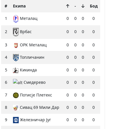
#
Екипа
-
Бод
1
0
0
0
0
Металац
2
0
0
0
0
Врбас
3
ОРК Металац
0
0
0
0
4
Топличанин
0
0
0
0
5
Кикинда
0
0
0
0
6
Смедерево
0
0
0
0
7
Потисје Плетекс
0
0
0
0
8
Сивац 69 Мили Дар
0
0
0
0
9
Железничар Југ
0
0
0
0