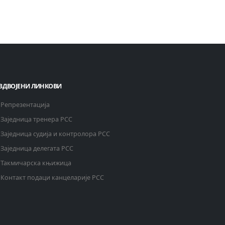
ЗДВОЈЕНИ ЛИНКОВИ
Репрезентација
Заједница тренера РСС
Заједница судија и контролора РСС
Заједница делегата РСС
Такмичарска књижица
Контакт подаци канцеларије РСС