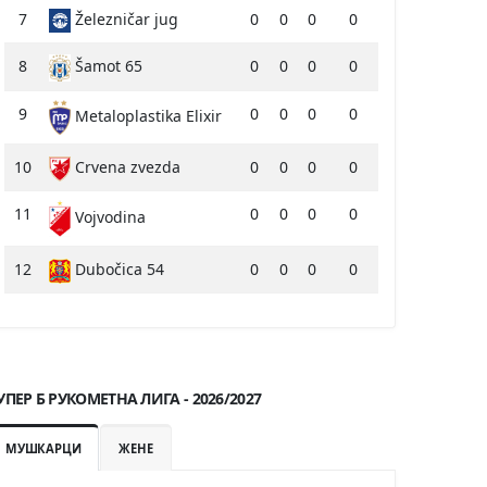
7
Železničar jug
0
0
0
0
8
Šamot 65
0
0
0
0
9
0
0
0
0
Metaloplastika Elixir
10
Crvena zvezda
0
0
0
0
11
0
0
0
0
Vojvodina
12
Dubočica 54
0
0
0
0
УПЕР Б РУКОМЕТНА ЛИГА - 2026/2027
МУШКАРЦИ
ЖЕНЕ