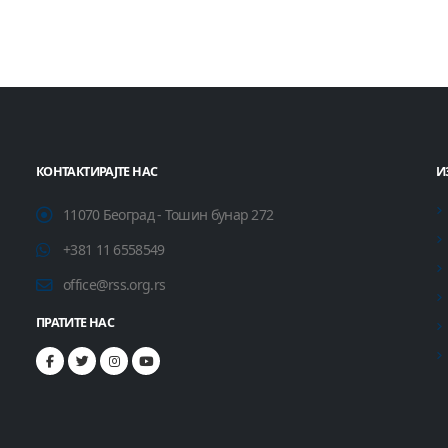
КОНТАКТИРАЈТЕ НАС
И
11070 Београд - Тошин бунар 272
+381 11 6558549
office@rss.org.rs
ПРАТИТЕ НАС