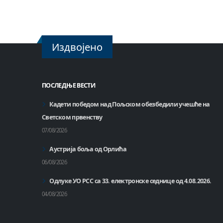
Издвојено
ПОСЛЕДЊЕ ВЕСТИ
Кадети победом над Пољском обезбедили учешће на
Светском првенству
07/08/2026
Аустрија боља од Орлића
06/08/2026
Одлуке УО РСС са 33. електронске седнице од 4.08.2026.
04/08/2026