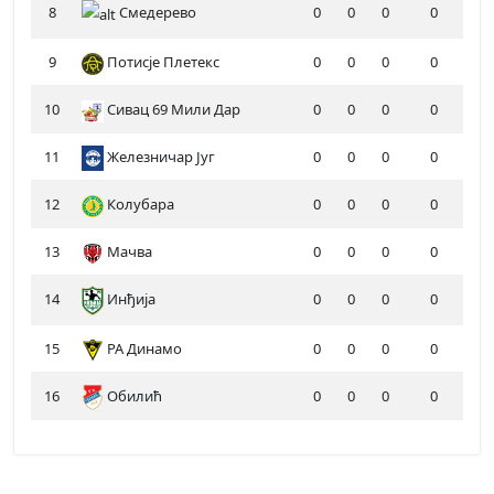
8
Смедерево
0
0
0
0
9
Потисје Плетекс
0
0
0
0
10
Сивац 69 Мили Дар
0
0
0
0
11
Железничар Југ
0
0
0
0
12
Колубара
0
0
0
0
13
Мачва
0
0
0
0
14
Инђија
0
0
0
0
15
РА Динамо
0
0
0
0
16
Обилић
0
0
0
0