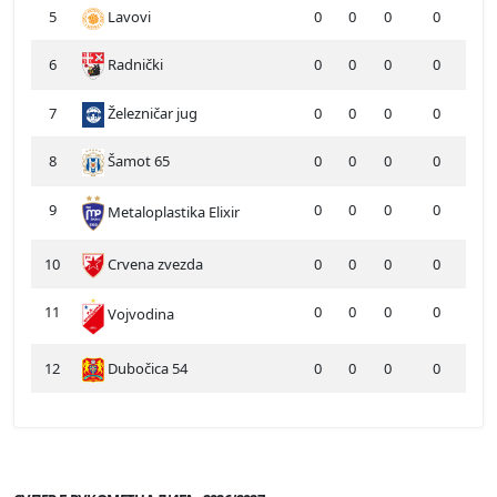
5
Lavovi
0
0
0
0
6
Radnički
0
0
0
0
7
Železničar jug
0
0
0
0
8
Šamot 65
0
0
0
0
9
0
0
0
0
Metaloplastika Elixir
10
Crvena zvezda
0
0
0
0
11
0
0
0
0
Vojvodina
12
Dubočica 54
0
0
0
0