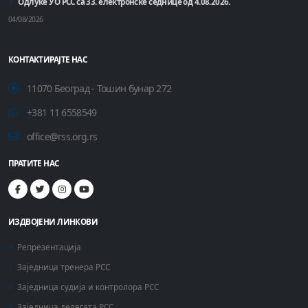
Одлуке УО РСС са 33. електронске седнице од 4.08.2026.
04/08/2026
КОНТАКТИРАЈТЕ НАС
11070 Београд - Тошин бунар 272
+381 11 6558549
office@rss.org.rs
ПРАТИТЕ НАС
ИЗДВОЈЕНИ ЛИНКОВИ
Репрезентација
Заједница тренера РСС
Заједница судија и контролора РСС
Заједница делегата РСС