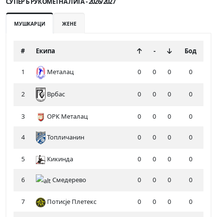
СУПЕР Б РУКОМЕТНА ЛИГА - 2026/2027
МУШКАРЦИ
ЖЕНЕ
#
Екипа
-
Бод
1
Металац
0
0
0
0
2
0
0
0
0
Врбас
3
ОРК Металац
0
0
0
0
4
Топличанин
0
0
0
0
5
Кикинда
0
0
0
0
6
Смедерево
0
0
0
0
7
Потисје Плетекс
0
0
0
0