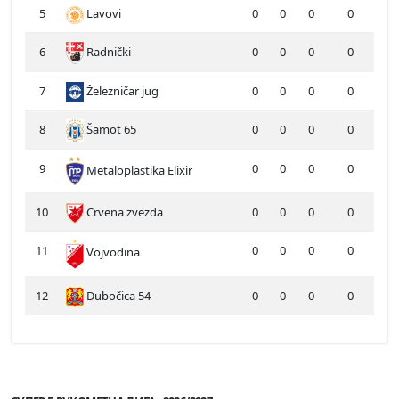
5
Lavovi
0
0
0
0
6
Radnički
0
0
0
0
7
Železničar jug
0
0
0
0
8
Šamot 65
0
0
0
0
9
0
0
0
0
Metaloplastika Elixir
10
Crvena zvezda
0
0
0
0
11
0
0
0
0
Vojvodina
12
Dubočica 54
0
0
0
0