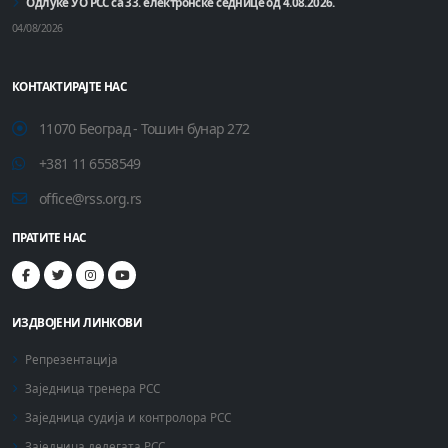
Одлуке УО РСС са 33. електронске седнице од 4.08.2026.
04/08/2026
КОНТАКТИРАЈТЕ НАС
11070 Београд - Тошин бунар 272
+381 11 6558549
office@rss.org.rs
ПРАТИТЕ НАС
ИЗДВОЈЕНИ ЛИНКОВИ
Репрезентација
Заједница тренера РСС
Заједница судија и контролора РСС
Заједница делегата РСС