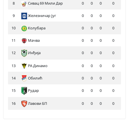
8
Сивац 69 Мили Дар
0
0
0
0
9
Железничар Југ
0
0
0
0
10
Колубара
0
0
0
0
11
Мачва
0
0
0
0
12
Инђија
0
0
0
0
13
РА Динамо
0
0
0
0
14
Обилић
0
0
0
0
15
Рудар
0
0
0
0
16
Лавови БП
0
0
0
0