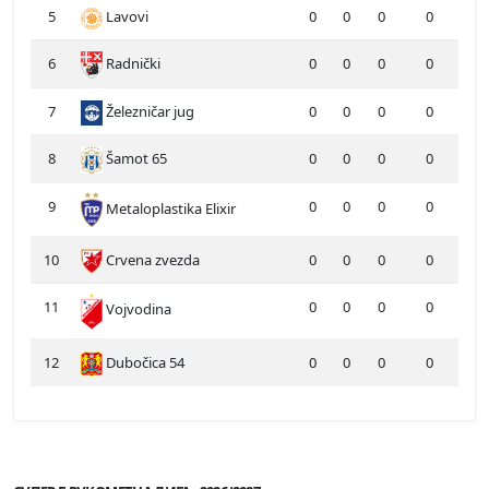
5
Lavovi
0
0
0
0
6
Radnički
0
0
0
0
7
Železničar jug
0
0
0
0
8
Šamot 65
0
0
0
0
9
0
0
0
0
Metaloplastika Elixir
10
Crvena zvezda
0
0
0
0
11
0
0
0
0
Vojvodina
12
Dubočica 54
0
0
0
0