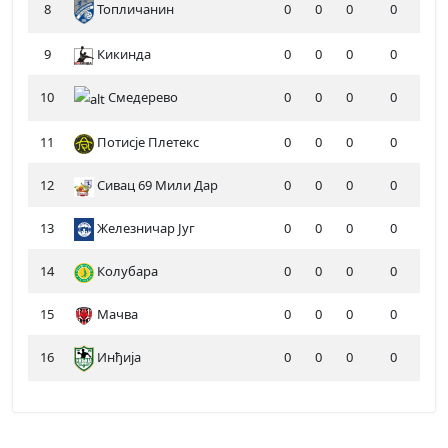
8
Топличанин
0
0
0
0
9
Кикинда
0
0
0
0
10
Смедерево
0
0
0
0
11
Потисје Плетекс
0
0
0
0
12
Сивац 69 Мили Дар
0
0
0
0
13
Железничар Југ
0
0
0
0
14
Колубара
0
0
0
0
15
Мачва
0
0
0
0
16
Инђија
0
0
0
0