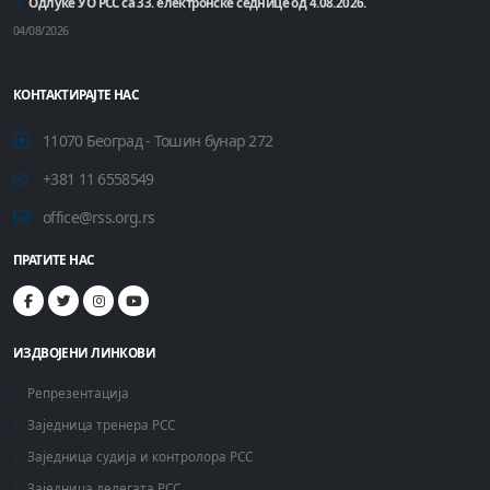
Одлуке УО РСС са 33. електронске седнице од 4.08.2026.
04/08/2026
КОНТАКТИРАЈТЕ НАС
11070 Београд - Тошин бунар 272
+381 11 6558549
office@rss.org.rs
ПРАТИТЕ НАС
ИЗДВОЈЕНИ ЛИНКОВИ
Репрезентација
Заједница тренера РСС
Заједница судија и контролора РСС
Заједница делегата РСС