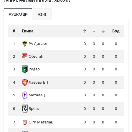
СУПЕР Б РУКОМЕТНА ЛИГА - 2026/2027
МУШКАРЦИ
ЖЕНЕ
#
Екипа
-
Бод
1
РА Динамо
0
0
0
0
2
Обилић
0
0
0
0
3
Рудар
0
0
0
0
4
Лавови БП
0
0
0
0
5
Металац
0
0
0
0
6
0
0
0
0
Врбас
7
ОРК Металац
0
0
0
0