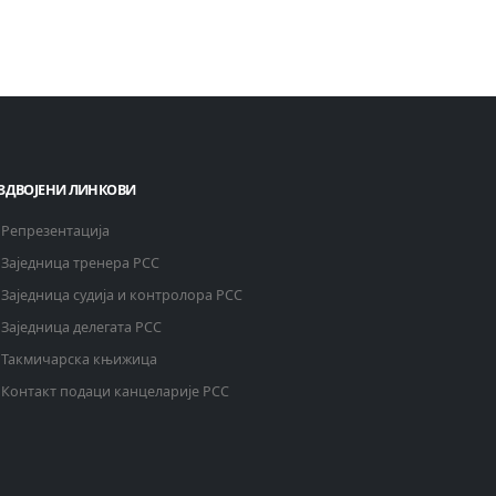
ЗДВОЈЕНИ ЛИНКОВИ
Репрезентација
Заједница тренера РСС
Заједница судија и контролора РСС
Заједница делегата РСС
Такмичарска књижица
Контакт подаци канцеларије РСС