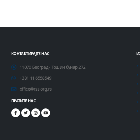
КОНТАКТИРАЈТЕ НАС
И
11070 Београд - Тошин бунар 272
+381 11 6558549
office@rss.org.rs
ПРАТИТЕ НАС