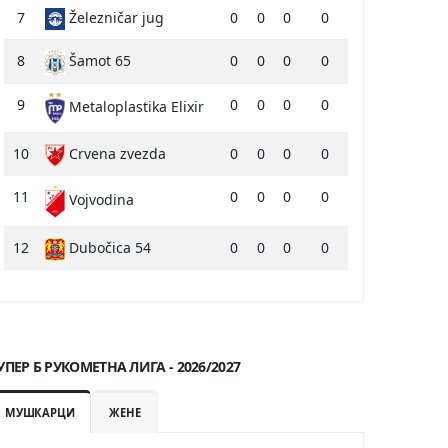
7
Železničar jug
0
0
0
0
8
Šamot 65
0
0
0
0
9
0
0
0
0
Metaloplastika Elixir
10
Crvena zvezda
0
0
0
0
11
0
0
0
0
Vojvodina
12
Dubočica 54
0
0
0
0
УПЕР Б РУКОМЕТНА ЛИГА - 2026/2027
МУШКАРЦИ
ЖЕНЕ