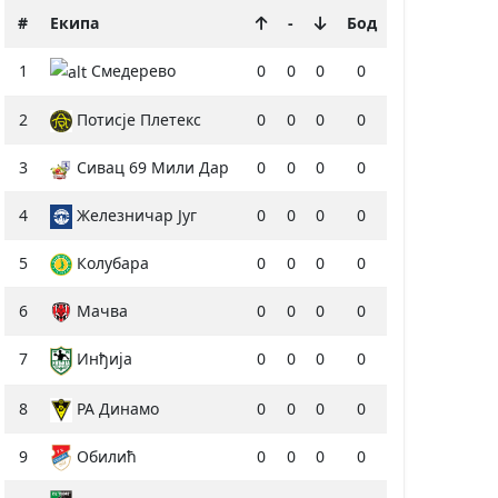
#
Екипа
-
Бод
1
Смедерево
0
0
0
0
2
Потисје Плетекс
0
0
0
0
3
Сивац 69 Мили Дар
0
0
0
0
4
Железничар Југ
0
0
0
0
5
Колубара
0
0
0
0
6
Мачва
0
0
0
0
7
Инђија
0
0
0
0
8
РА Динамо
0
0
0
0
9
Обилић
0
0
0
0