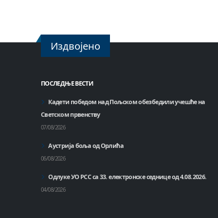
Издвојено
ПОСЛЕДЊЕ ВЕСТИ
Кадети победом над Пољском обезбедили учешће на
Светском првенству
07/08/2026
Аустрија боља од Орлића
06/08/2026
Одлуке УО РСС са 33. електронске седнице од 4.08.2026.
04/08/2026