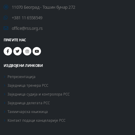
11070 Београд - Тошин бунар 272
+381 11 6558549
office@rss.org.rs
ПРАТИТЕ НАС
ИЗДВОЈЕНИ ЛИНКОВИ
Репрезентација
Заједница тренера РСС
Заједница судија и контролора РСС
Заједница делегата РСС
Такмичарска књижица
Контакт подаци канцеларије РСС