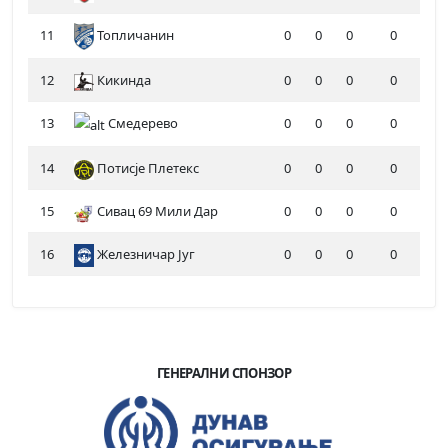
11
Топличанин
0
0
0
0
12
Кикинда
0
0
0
0
13
Смедерево
0
0
0
0
14
Потисје Плетекс
0
0
0
0
15
Сивац 69 Мили Дар
0
0
0
0
16
Железничар Југ
0
0
0
0
ГЕНЕРАЛНИ СПОНЗОР