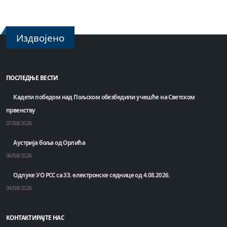
Издвојено
ПОСЛЕДЊЕ ВЕСТИ
Кадети победом над Пољском обезбедили учешће на Светском
првенству
07/08/2026
Аустрија боља од Орлића
06/08/2026
Одлуке УО РСС са 33. електронске седнице од 4.08.2026.
04/08/2026
КОНТАКТИРАЈТЕ НАС