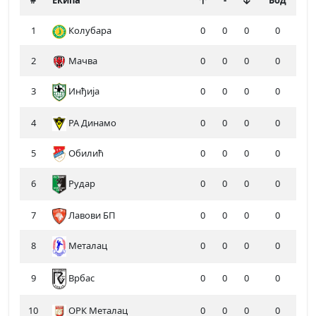
#
Екипа
-
Бод
1
Колубара
0
0
0
0
2
Мачва
0
0
0
0
3
Инђија
0
0
0
0
4
РА Динамо
0
0
0
0
5
Обилић
0
0
0
0
6
Рудар
0
0
0
0
7
Лавови БП
0
0
0
0
8
Металац
0
0
0
0
9
0
0
0
0
Врбас
10
ОРК Металац
0
0
0
0