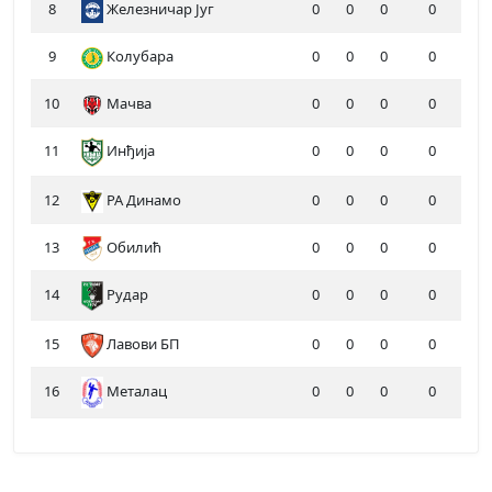
8
Железничар Југ
0
0
0
0
9
Колубара
0
0
0
0
10
Мачва
0
0
0
0
11
Инђија
0
0
0
0
12
РА Динамо
0
0
0
0
13
Обилић
0
0
0
0
14
Рудар
0
0
0
0
15
Лавови БП
0
0
0
0
16
Металац
0
0
0
0