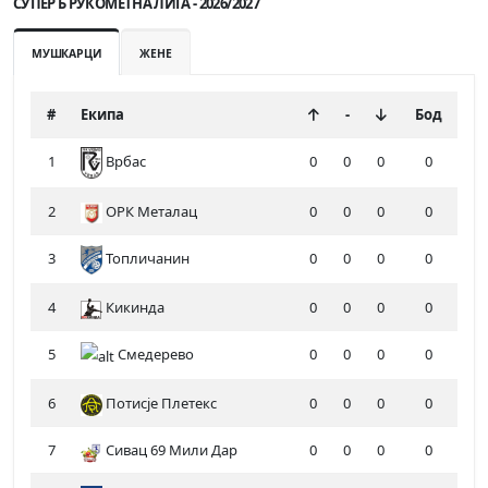
СУПЕР Б РУКОМЕТНА ЛИГА - 2026/2027
МУШКАРЦИ
ЖЕНЕ
#
Екипа
-
Бод
1
0
0
0
0
Врбас
2
ОРК Металац
0
0
0
0
3
Топличанин
0
0
0
0
4
Кикинда
0
0
0
0
5
Смедерево
0
0
0
0
6
Потисје Плетекс
0
0
0
0
7
Сивац 69 Мили Дар
0
0
0
0