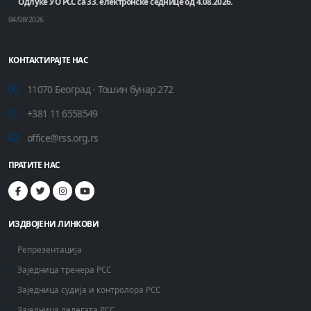
Одлуке УО РСС са 33. електронске седнице од 4.08.2026.
04/08/2026
КОНТАКТИРАЈТЕ НАС
11070 Београд - Тошин бунар 272
+381 11 6558549
office@rss.org.rs
ПРАТИТЕ НАС
ИЗДВОЈЕНИ ЛИНКОВИ
Репрезентација
Заједница тренера РСС
Заједница судија и контролора РСС
Заједница делегата РСС