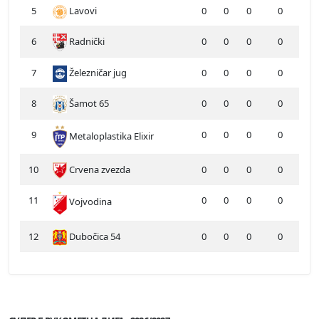
5
Lavovi
0
0
0
0
6
Radnički
0
0
0
0
7
Železničar jug
0
0
0
0
8
Šamot 65
0
0
0
0
9
0
0
0
0
Metaloplastika Elixir
10
Crvena zvezda
0
0
0
0
11
0
0
0
0
Vojvodina
12
Dubočica 54
0
0
0
0