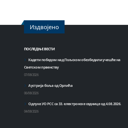
Издвојено
ПОСЛЕДЊЕ ВЕСТИ
Кадети победом над Пољском обезбедили учешће на
Светском првенству
07/08/2026
Аустрија боља од Орлића
06/08/2026
Одлуке УО РСС са 33. електронске седнице од 4.08.2026.
04/08/2026