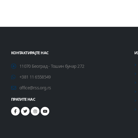
КОНТАКТИРАЈТЕ НАС
И
11070 Београд - Тошин бунар 272
+381 11 6558549
office@rss.org.rs
ПРАТИТЕ НАС