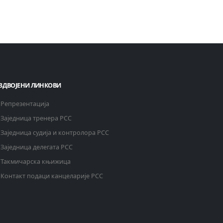
ЗДВОЈЕНИ ЛИНКОВИ
Репрезентација
Заједница тренера РСС
Заједница судија и контролора РСС
Заједница делегата РСС
Такмичарска књижица
Контакт подаци канцеларије РСС