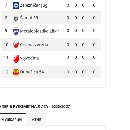
7
Železničar jug
0
0
0
0
8
Šamot 65
0
0
0
0
9
0
0
0
0
Metaloplastika Elixir
10
Crvena zvezda
0
0
0
0
11
0
0
0
0
Vojvodina
12
Dubočica 54
0
0
0
0
УПЕР Б РУКОМЕТНА ЛИГА - 2026/2027
МУШКАРЦИ
ЖЕНЕ