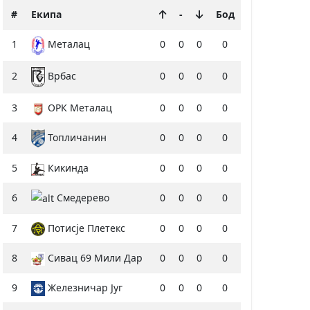
#
Екипа
-
Бод
1
0
0
0
0
Металац
2
0
0
0
0
Врбас
3
ОРК Металац
0
0
0
0
4
Топличанин
0
0
0
0
5
Кикинда
0
0
0
0
6
Смедерево
0
0
0
0
7
Потисје Плетекс
0
0
0
0
8
Сивац 69 Мили Дар
0
0
0
0
9
Железничар Југ
0
0
0
0