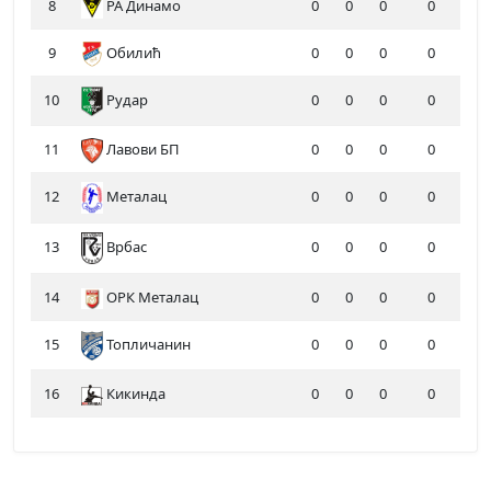
8
РА Динамо
0
0
0
0
9
Обилић
0
0
0
0
10
Рудар
0
0
0
0
11
Лавови БП
0
0
0
0
12
Металац
0
0
0
0
13
0
0
0
0
Врбас
14
ОРК Металац
0
0
0
0
15
Топличанин
0
0
0
0
16
Кикинда
0
0
0
0