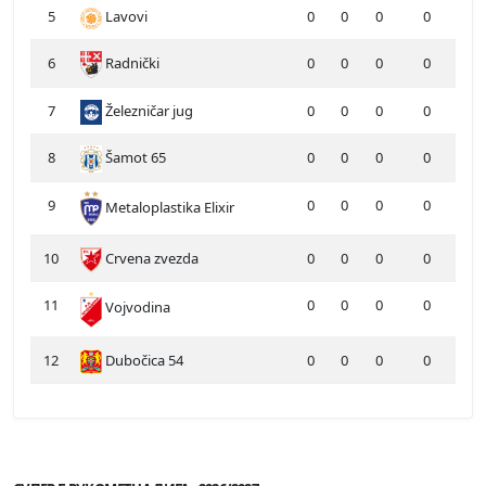
5
Lavovi
0
0
0
0
6
Radnički
0
0
0
0
7
Železničar jug
0
0
0
0
8
Šamot 65
0
0
0
0
9
0
0
0
0
Metaloplastika Elixir
10
Crvena zvezda
0
0
0
0
11
0
0
0
0
Vojvodina
12
Dubočica 54
0
0
0
0