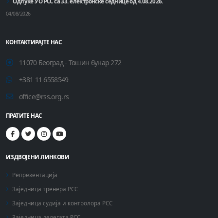
Одлуке УО РСС са 33. електронске седнице од 4.08.2026.
04/08/2026
КОНТАКТИРАЈТЕ НАС
11070 Београд - Тошин бунар 272
+381 11 6558549
office@rss.org.rs
ПРАТИТЕ НАС
ИЗДВОЈЕНИ ЛИНКОВИ
Репрезентација
Заједница тренера РСС
Заједница судија и контролора РСС
Заједница делегата РСС